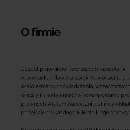
O firmie
Zespół prawników tworzących Kancelarię
Adwokacką Pilawska Zorski Adwokaci to po
wieloletniego doświadczenia, wszechstronn
wiedzy i kreatywności w rozwiązywaniu p
prawnych. Atutem Kancelarii jest indywidua
podejście do każdego Klienta i jego sprawy.
Do grona klientów agencji Widoczni firma d