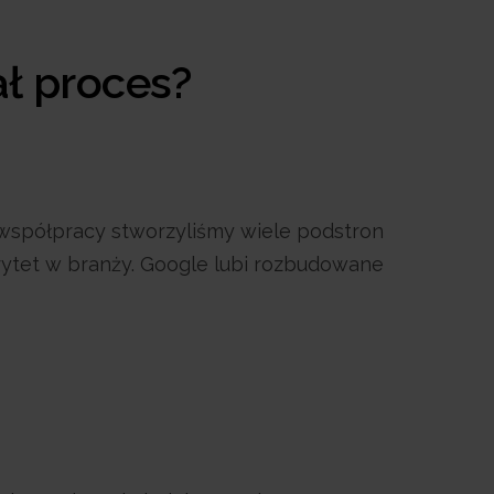
ał proces?
j współpracy stworzyliśmy wiele podstron
orytet w branży. Google lubi rozbudowane