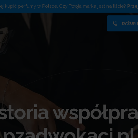
piej kupić perfumy w Polsce. Czy Twoja marka jest na liście?
Prze
DYŻUR
storia współpr
pzadwokaci.pl