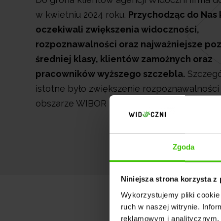
w kwietniu 2024 roku.
Przychodząc do Nas k
oczekiwali zwiększenia widoczności,
rozpoznawalności oraz najważniejsze po
średniej klasy, klientów zamożnych oraz
pracowników wyższego szczebla.
Szczegó
istotne było zwiększenie rozpoznawalności
obszarze WIBOR i SKD (sankcji kredytu dar
Zgoda
Niniejsza strona korzysta z
Wykorzystujemy pliki cookie 
ruch w naszej witrynie. Inf
reklamowym i analitycznym. 