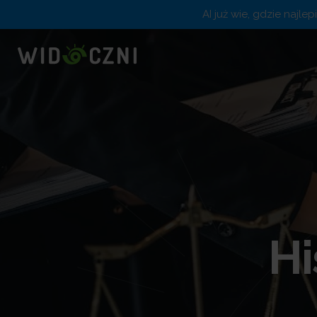
AI już wie, gdzie najle
Hi