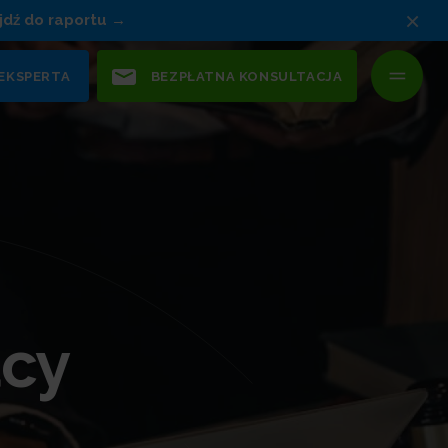
×
jdź do raportu
 EKSPERTA
BEZPŁATNA KONSULTACJA
acy