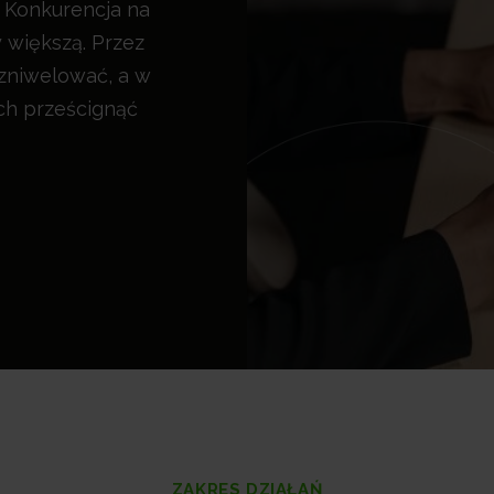
ą. Konkurencja na
 większą. Przez
 zniwelować, a w
ch prześcignąć
ZAKRES DZIAŁAŃ