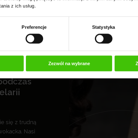
nia z ich usług.
Preferencje
Statystyka
Zezwól na wybrane
Z
 podczas
larii
 się z trudną
dwokacka. Nasi