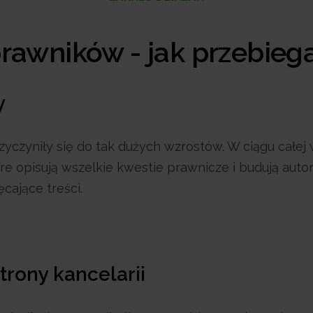
rawników - jak przebieg
y
rzyczyniły się do tak dużych wzrostów. W ciągu całe
re opisują wszelkie kwestie prawnicze i budują aut
cające treści.
trony kancelarii