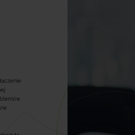
łączenie
ej
roblemów
lne
ołączyła