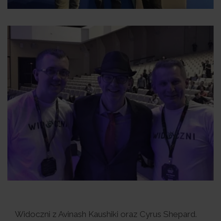
Widoczni z Avinash Kaushiki oraz Cyrus Shepard.