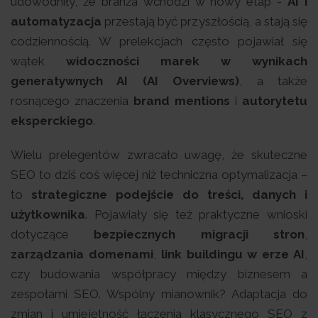
udowodniły, że branża wchodzi w nowy etap -
AI i
automatyzacja
przestają być przyszłością, a stają się
codziennością. W prelekcjach często pojawiał się
wątek
widoczności marek w wynikach
generatywnych AI (AI Overviews)
, a także
rosnącego znaczenia
brand mentions
i
autorytetu
eksperckiego
.
Wielu prelegentów zwracało uwagę, że skuteczne
SEO to dziś coś więcej niż techniczna optymalizacja –
to
strategiczne podejście do treści, danych i
użytkownika
. Pojawiały się też praktyczne wnioski
dotyczące
bezpiecznych migracji stron
,
zarządzania domenami
,
link buildingu w erze AI
,
czy budowania współpracy między biznesem a
zespołami SEO. Wspólny mianownik? Adaptacja do
zmian i umiejętność łączenia klasycznego SEO z