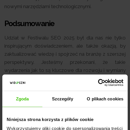
nowymi narzędziami technologicznymi.
Podsumowanie
Udział w Festiwalu SEO 2025 był dla nas nie tylko
inspirującym doświadczeniem, ale także okazją, by
zaktualizować wiedzę i spojrzeć na branżę z szerszej
perspektywy. Jesteśmy przekonani, że takie
wydarzenia jak to są kluczowe dla rozwoju i wymiany
doświadczeń w środowisku SEO. Katowice po raz
kolejny udowodniły, że to tu bije serce polskiego SEO
- i my chcemy być jego częścią.
Zgoda
Szczegóły
O plikach cookies
Bezpłatna konsultacja
Niniejsza strona korzysta z plików cookie
eksperta
Wykorzystujemy pliki cookie do spersonalizowania treści