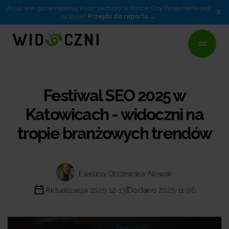
AI już wie, gdzie najlepiej kupić perfumy w Polsce. Czy Twoja marka jest
×
na liście?
Przejdź do raportu
Festiwal SEO 2025 w
Katowicach - widoczni na
tropie branżowych trendów
Ewelina Olszewska-Nowak
|
Aktualizacja 2025-12-13
Dodano 2025-11-06