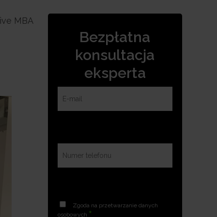
tive MBA
Bezpłatna
konsultacja
eksperta
Zgoda na przetwarzanie danych
*
osobowych