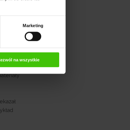
Marketing
ezwól na wszystkie
icieli
ateriały
zekazał
zykład