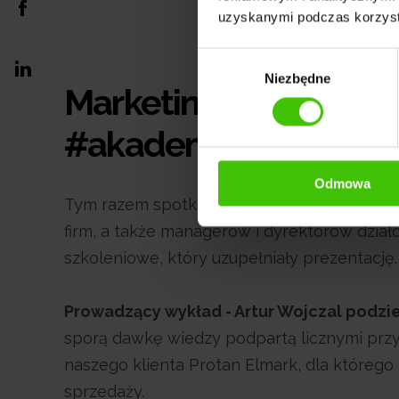
uzyskanymi podczas korzysta
Wybór
Niezbędne
zgody
Marketing i zarządza
#akademiaWidoczni 
Odmowa
Tym razem spotkaliśmy się z kolejną grupą. 
firm, a także managerów i dyrektorów dział
szkoleniowe, który uzupełniały prezentację.
Prowadzący wykład - Artur Wojczal podz
sporą dawkę wiedzy podpartą licznymi przyk
naszego klienta Protan Elmark, dla którego
sprzedaży.