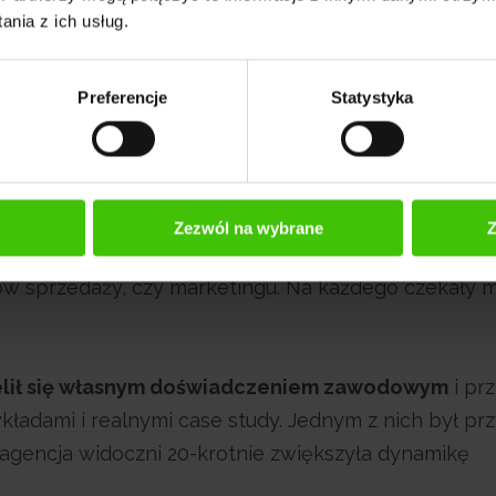
nia z ich usług.
Preferencje
Statystyka
nie sprzedażą - Wykład
na studiach MBA
Zezwól na wybrane
Z
Na salę wykładową przybyło kilkanaście osób - właśc
ów sprzedaży, czy marketingu. Na każdego czekały m
ielił się własnym doświadczeniem zawodowym
i pr
ładami i realnymi case study. Jednym z nich był pr
 agencja widoczni 20-krotnie zwiększyła dynamikę