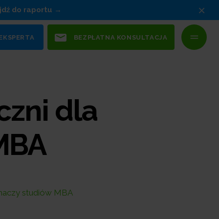
×
jdź do raportu
 EKSPERTA
BEZPŁATNA KONSULTACJA
zni dla
 MBA
chaczy studiów MBA