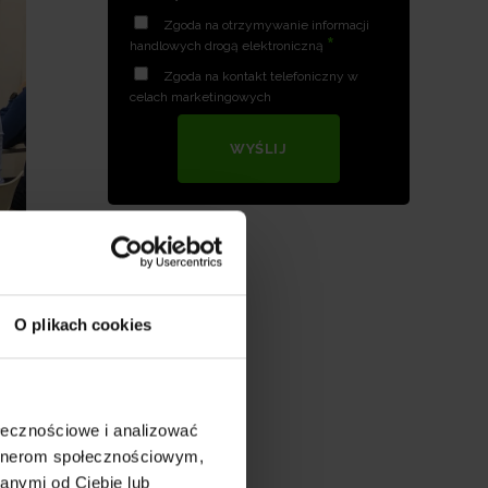
Zgoda na otrzymywanie informacji
*
handlowych drogą elektroniczną
Zgoda na kontakt telefoniczny w
celach marketingowych
WYŚLIJ
O plikach cookies
ołecznościowe i analizować
artnerom społecznościowym,
anymi od Ciebie lub