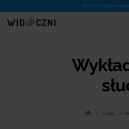
AI już wie, gdzie najle
Wykład
słu
O nas
R