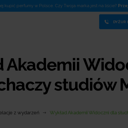
piej kupić perfumy w Polsce. Czy Twoja marka jest na liście?
Prze
DYŻUR
 Akademii Widoc
chaczy studiów
elacje z wydarzeń
Wykład Akademii Widoczni dla słu