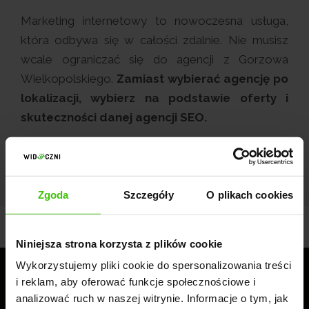
Marketing internetowy to nowoczesna usługa,
która odbywa się w całości zdalnie. Nie musisz
wcale ograniczać się do agencji z Gorzowa
Wielkopolskiego.
Zamiast wybierać agencję po
lokalizacji, wybierz na podstawie oferty i
skuteczności danej agencji SEO.
Zgoda
Szczegóły
O plikach cookies
Niniejsza strona korzysta z plików cookie
Wykorzystujemy pliki cookie do spersonalizowania treści
i reklam, aby oferować funkcje społecznościowe i
analizować ruch w naszej witrynie. Informacje o tym, jak
Sprawdź jak możemy pomóc w rozwoju