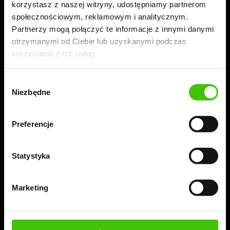
korzystasz z naszej witryny, udostępniamy partnerom
Twojej firmy
społecznościowym, reklamowym i analitycznym.
Partnerzy mogą połączyć te informacje z innymi danymi
otrzymanymi od Ciebie lub uzyskanymi podczas
korzystania z ich usług.
WYŚLIJ ZAPYTANIE
Wybór
Niezbędne
zgody
Jesteśmy
#zawszewidoczni.
Obserwuj nas!
Preferencje
Statystyka
KOMPLEKS BIUROWY
Marketing
WIDOCZNI
60-189 Poznań
ul. Złotowska 41