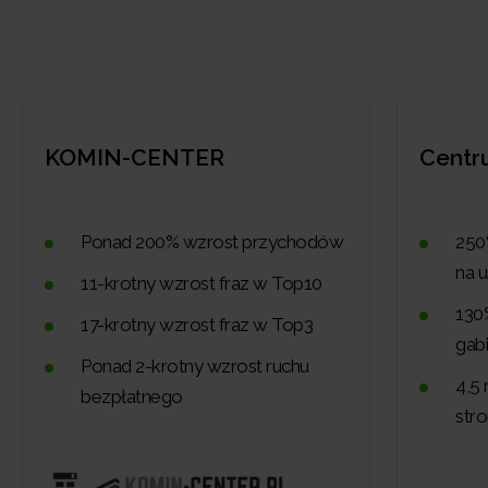
KOMIN-CENTER
Centr
Ponad 200% wzrost przychodów
250
na 
11-krotny wzrost fraz w Top10
130
17-krotny wzrost fraz w Top3
gab
Ponad 2-krotny wzrost ruchu
4,5
bezpłatnego
str