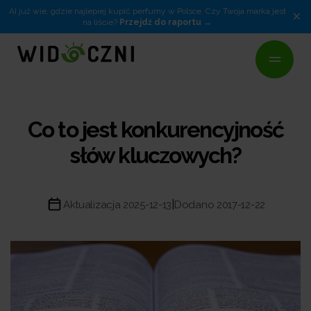
AI już wie, gdzie najlepiej kupić perfumy w Polsce. Czy Twoja marka jest
×
na liście?
Przejdź do raportu
Co to jest konkurencyjność
słów kluczowych?
|
Aktualizacja 2025-12-13
Dodano 2017-12-22