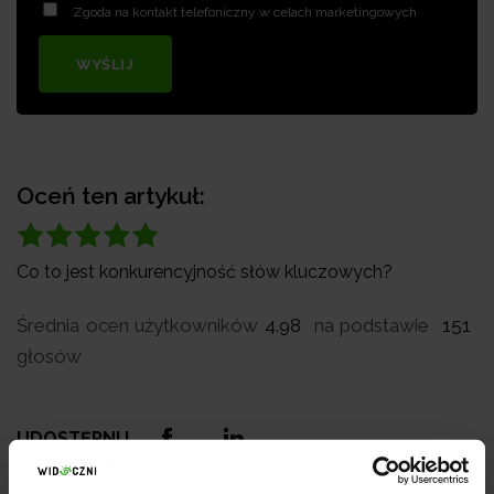
Zgoda na kontakt telefoniczny w celach marketingowych
WYŚLIJ
Oceń ten artykuł:
Co to jest konkurencyjność słów kluczowych?
Średnia ocen użytkowników
4.98
na podstawie
151
głosów
UDOSTĘPNIJ