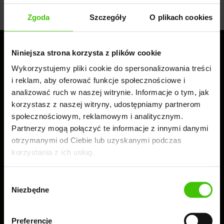
Zgoda
Szczegóły
O plikach cookies
Niniejsza strona korzysta z plików cookie
Sprawdź jak możemy pomóc w rozwoju
Wykorzystujemy pliki cookie do spersonalizowania treści
i reklam, aby oferować funkcje społecznościowe i
Twojej firmy
analizować ruch w naszej witrynie. Informacje o tym, jak
korzystasz z naszej witryny, udostępniamy partnerom
społecznościowym, reklamowym i analitycznym.
Partnerzy mogą połączyć te informacje z innymi danymi
WYŚLIJ ZAPYTANIE
otrzymanymi od Ciebie lub uzyskanymi podczas
korzystania z ich usług.
Jesteśmy
#zawszewidoczni.
Obserwuj nas!
Wybór
Niezbędne
zgody
Preferencje