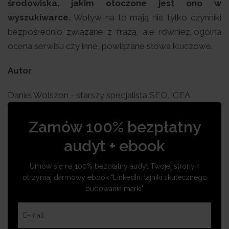
środowiska, jakim otoczone jest ono w
wyszukiwarce.
Wpływ na to mają nie tylko czynniki
bezpośrednio związane z frazą, ale również ogólna
ocena serwisu czy inne, powiązane słowa kluczowe.
Autor
Daniel Wolszon - starszy specjalista SEO, iCEA
Zamów 100% bezpłatny
audyt + ebook
Umów się na 100% bezpłatny audyt Twojej strony +
otrzymaj darmowy ebook "LinkedIn: tajniki skutecznego
budowania marki"