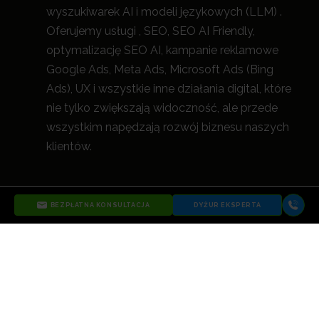
wyszukiwarek AI i modeli językowych (LLM) .
Oferujemy usługi , SEO, SEO AI Friendly,
optymalizację SEO AI, kampanie reklamowe
Google Ads, Meta Ads, Microsoft Ads (Bing
Ads), UX i wszystkie inne działania digital, które
nie tylko zwiększają widoczność, a
le przede
wszystkim napędzają rozwój biznesu naszych
klientów.
BEZPŁATNA KONSULTACJA
DYŻUR EKSPERTA
ZOBACZ WIĘCEJ O AGENCJI WIDOCZNI
1999-2026 Copyright
Ustawienia
Polityka