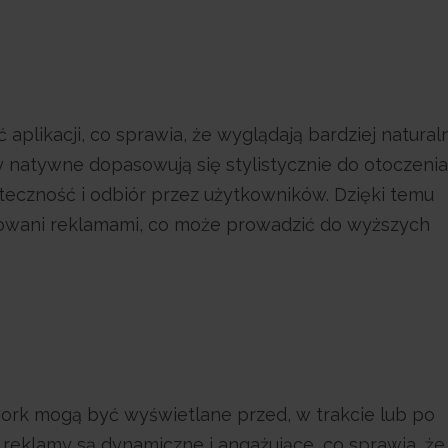
likacji, co sprawia, że wyglądają bardziej naturaln
 natywne dopasowują się stylistycznie do otoczenia
teczność i odbiór przez użytkowników. Dzięki temu
owani reklamami, co może prowadzić do wyższych
rk mogą być wyświetlane przed, w trakcie lub po
 reklamy są dynamiczne i angażujące, co sprawia, że