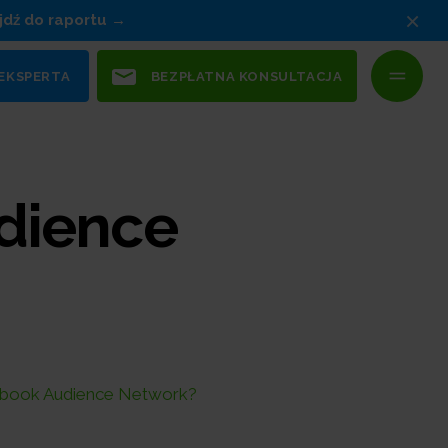
×
jdź do raportu
 EKSPERTA
BEZPŁATNA KONSULTACJA
udience
cebook Audience Network?