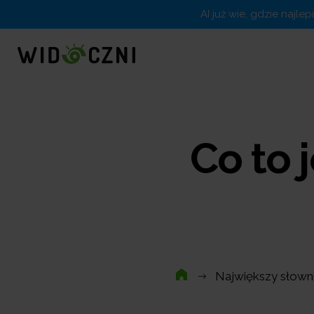
AI już wie, gdzie najle
Co to 
Największy słown