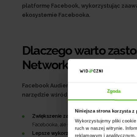
platformę Facebook, wykorzystując zaaw
ekosystemie Facebooka.
Dlaczego warto zast
Network?
Facebook Audience Network oferuje liczne 
Zgoda
narzędzie wśród reklamodawców. Główne 
Niniejsza strona korzysta z
Zwiększenie zasięgu reklam.
Reklamy mogą d
Wykorzystujemy pliki cookie 
Facebooka, ale są obecni na partnerskich aplika
ruch w naszej witrynie. Inf
Lepsze wykorzystanie danych.
FAN korzysta
reklamowym i analitycznym. 