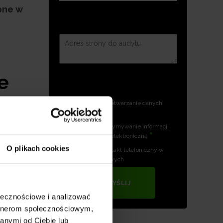
pne w
e
Zgoda na przetwarzanie danych
*
osobowych
Zgoda na otrzymywanie informacji
*
handlowych drogą elektroniczną
O plikach cookies
Zgoda na kontakt telefoniczny w
celach marketingowych
WYŚLIJ
ołecznościowe i analizować
artnerom społecznościowym,
ożliwia
anymi od Ciebie lub