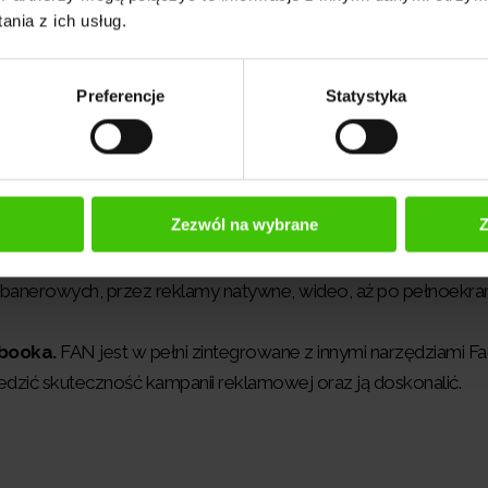
y mogą używać tych samych danych i algorytmów, które są 
nia z ich usług.
rup odbiorców z wysoką dokładnością.
yjne targetowanie oraz szeroki zasięg sprawiają, że kampanie
Preferencje
Statystyka
wrot z inwestycji. Reklamy docierają do użytkowników, któr
mi lub usługami, co zwiększa prawdopodobieństwo konwersji.
udience Network umożliwia prowadzenie jednolitej strategii
u można tworzyć spójne wizualnie i treściowo kampanie, któr
Zezwól na wybrane
Z
udują jednolity wizerunek marki.
AN oferuje różnorodne formaty reklam, które można dostos
m banerowych, przez reklamy natywne, wideo, aż po pełnoekr
ebooka.
FAN jest w pełni zintegrowane z innymi narzędziami F
ledzić skuteczność kampanii reklamowej oraz ją doskonalić.