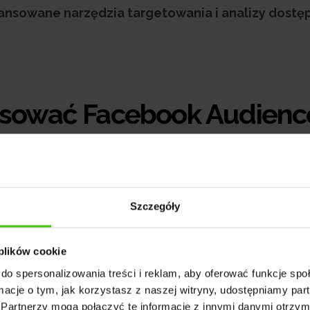
ansowane narzędzia targetowania i analizy dostę
osować Facebook Audienc
korzyści, które sprawiają, że jest to popularne
Szczegóły
zalety FAN to:
 plików cookie
otrzeć do użytkowników, którzy nie korzystają aktywnie z
do spersonalizowania treści i reklam, aby oferować funkcje sp
cjach mobilnych i stronach internetowych.
ormacje o tym, jak korzystasz z naszej witryny, udostępniamy p
 z zaawansowanych narzędzi analitycznych Facebooka, co um
Partnerzy mogą połączyć te informacje z innymi danymi otrzym