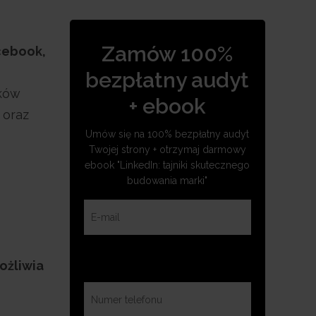
Zamów 100%
cebook,
bezpłatny audyt
ików
+ ebook
 oraz
Umów się na 100% bezpłatny audyt
Twojej strony + otrzymaj darmowy
ebook "LinkedIn: tajniki skutecznego
budowania marki"
ożliwia