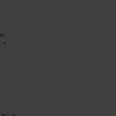
ie i
, w
 są one