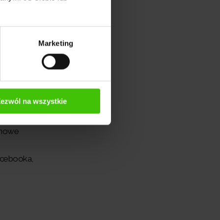
stosowane
Marketing
zy są
e
ezwól na wszystkie
ować do
anowe
acebooka,