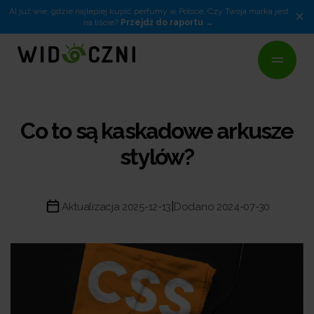
AI już wie, gdzie najlepiej kupić perfumy w Polsce. Czy Twoja marka jest
×
na liście?
Przejdź do raportu
Co to są kaskadowe arkusze
stylów?
|
Aktualizacja 2025-12-13
Dodano 2024-07-30