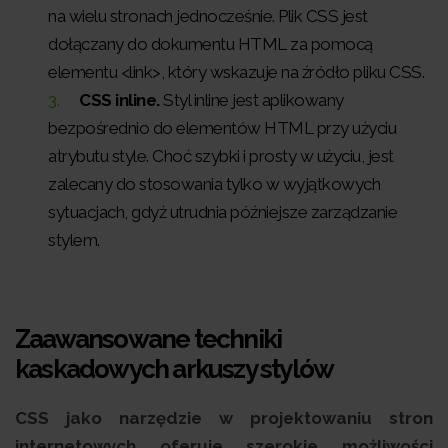
na wielu stronach jednocześnie. Plik CSS jest
dołączany do dokumentu HTML za pomocą
elementu <link>, który wskazuje na źródło pliku CSS.
CSS inline.
Styl inline jest aplikowany
bezpośrednio do elementów HTML przy użyciu
atrybutu style. Choć szybki i prosty w użyciu, jest
zalecany do stosowania tylko w wyjątkowych
sytuacjach, gdyż utrudnia późniejsze zarządzanie
stylem.
Zaawansowane techniki
kaskadowych arkuszy stylów
CSS jako narzędzie w projektowaniu stron
internetowych oferuje szerokie możliwości