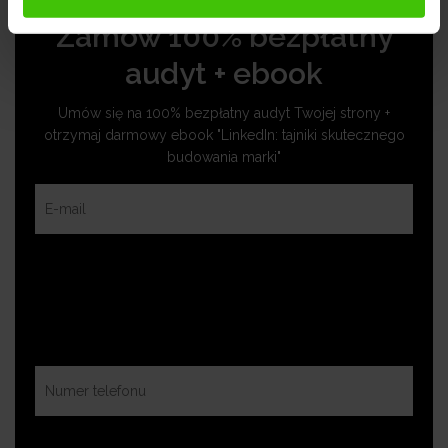
Zamów 100% bezpłatny
audyt + ebook
Umów się na 100% bezpłatny audyt Twojej strony +
otrzymaj darmowy ebook "LinkedIn: tajniki skutecznego
budowania marki"