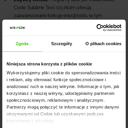
Code, Sublime Text czy Atom oferują
zaawansowane funkcje edycji kodu, w tym
podświetlanie składni, autouzupełnianie i wtyczki
specjalistyczne dla CSS. Te edytory pozwalają
również na organizację projektu i współpracę z
Zgoda
Szczegóły
O plikach cookies
innymi plikami źródłowymi strony.
Narzędzia deweloperskie w przeglądarkach.
Niniejsza strona korzysta z plików cookie
Praktycznie każda nowoczesna przeglądarka
Wykorzystujemy pliki cookie do spersonalizowania treści
internetowa jest wyposażona w zestaw narzędzi
i reklam, aby oferować funkcje społecznościowe i
deweloperskich, takich jak Chrome DevTools,
analizować ruch w naszej witrynie. Informacje o tym, jak
Firefox Developer Tools czy Safari Web Inspector.
korzystasz z naszej witryny, udostępniamy partnerom
Umożliwiają one twórcom bezpośrednie
społecznościowym, reklamowym i analitycznym.
inspekcjonowanie i modyfikowanie CSS na żywo, co
Partnerzy mogą połączyć te informacje z innymi danymi
jest nieocenione przy debugowaniu i optymalizacji
otrzymanymi od Ciebie lub uzyskanymi podczas
korzystania z ich usług.
kodu. Narzędzia te dostarczają również funkcji