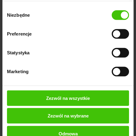
analizy wydajności i wizualizacji layoutu strony, co
Wybór
pomaga w doskonaleniu responsywności i
Niezbędne
zgody
interaktywności projektów.
Preprocesory CSS, w tym SASS, LESS, i Stylus.
Są
Preferencje
to preprocesory, które rozszerzają standardowy
CSS o funkcje programistyczne takie jak zmienne,
Statystyka
funkcje, i warunkowe instrukcje. Użycie
preprocesorów pozwala na bardziej modularne i
Marketing
łatwiejsze do zarządzania arkusze stylów,
szczególnie w dużych projektach internetowych.
Preprocesory te kompilują rozszerzony kod do
Zezwól na wszystkie
standardowego CSS, który może być
interpretowany przez przeglądarki.
Zezwól na wybrane
Odmowa