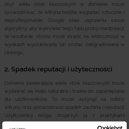
zbyt wielu słów kluczowych w domenie może
spowodować, że witryna będzie wyglądać sztucznie i
nieprofesjonalnie. Google stale usprawnia swoje
algorytmy, aby wykrywać tego typu próby manipulacji.
W rezultacie, strona może stracić na widoczności w
wynikach wyszukiwania lub zostać zdegradowana w
rankingu.
2. Spadek reputacji i użyteczności
Domena zawierająca wiele słów kluczowych może
wydawać się mało naturalna i trudna do zapamiętania
dla użytkowników. To może wpłynąć na odbiór
witryny oraz spowodować spadek zaufania i reputacji.
Użytkownicy mogą skojarzyć ją z praktykami
spamowymi lub nieautentycznymi, co nie sprzyja