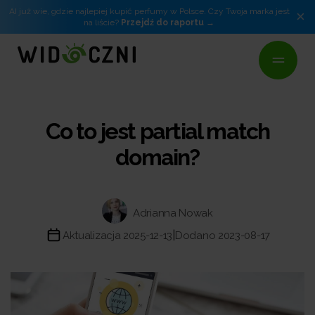
AI już wie, gdzie najlepiej kupić perfumy w Polsce. Czy Twoja marka jest
×
na liście?
Przejdź do raportu
Co to jest partial match
domain?
Adrianna Nowak
|
Aktualizacja 2025-12-13
Dodano 2023-08-17