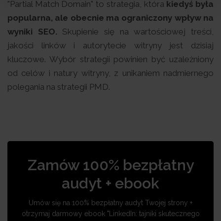
"Partial Match Domain" to strategia, która
kiedyś była
popularna, ale obecnie ma ograniczony wpływ na
wyniki SEO.
Skupienie się na wartościowej treści,
jakości linków i autorytecie witryny jest dzisiaj
kluczowe. Wybór strategii powinien być uzależniony
od celów i natury witryny, z unikaniem nadmiernego
polegania na strategii PMD.
Zamów 100% bezpłatny
audyt + ebook
Umów się na 100% bezpłatny audyt Twojej strony +
otrzymaj darmowy ebook "LinkedIn: tajniki skutecznego