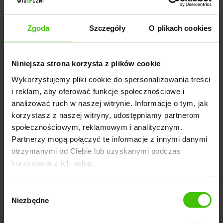
budowaniu pozytywnego wizerunku marki.
Zgoda
Szczegóły
O plikach cookies
3. Konieczność dostosowywania się
do algorytmów
Niniejsza strona korzysta z plików cookie
Algorytmy wyszukiwania stale ewoluują, a strategia
Wykorzystujemy pliki cookie do spersonalizowania treści
PMD jest przykładem tego, jak szybko pewne
i reklam, aby oferować funkcje społecznościowe i
praktyki mogą tracić na znaczeniu. Wprowadzone
analizować ruch w naszej witrynie. Informacje o tym, jak
zmiany mogą wymagać od właścicieli witryn reakcji i
korzystasz z naszej witryny, udostępniamy partnerom
dostosowywania się do nowych wytycznych. To
społecznościowym, reklamowym i analitycznym.
Partnerzy mogą połączyć te informacje z innymi danymi
generuje dodatkową pracę i może być źródłem
otrzymanymi od Ciebie lub uzyskanymi podczas
frustracji, zwłaszcza gdy strategie SEO muszą być
korzystania z ich usług.
zmieniane często.
Wybór
Niezbędne
zgody
Długość domeny i wybór słów