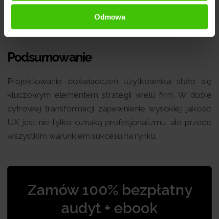
produktu.
Odmowa
Podsumowanie
Projektowanie doświadczeń użytkownika stało się
kluczowym elementem strategii wielu firm. W dobie
cyfrowej transformacji zapewnienie wysokiej jakości
UX jest nie tylko oznaką profesjonalizmu, ale przede
wszystkim warunkiem sukcesu na rynku.
Zamów 100% bezpłatny
audyt + ebook