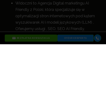
Widoczni to Agencja Digital marketingu AI
Friendly z Polski, która specjalizuje się w
optymalizacji stron internetowych pod kątem
wyszukiwarek AI i modeli językowych (LLM) .
Oferujemy usługi , SEO, SEO AI Friendly,
optymalizację SEO AI, kampanie reklamowe
BEZPŁATNA KONSULTACJA
DYŻUR EKSPERTA
Google Ads, Meta Ads, Microsoft Ads (Bing
Ads), UX i wszystkie inne działania digital, które
nie tylko zwiększają widoczność, a
le przede
wszystkim napędzają rozwój biznesu naszych
klientów.
ZOBACZ WIĘCEJ O AGENCJI WIDOCZNI