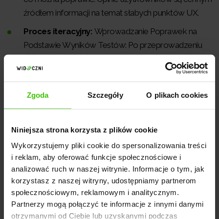
źródłem informacji na temat słabych punktów UX.
Proces iteracyjny:
Wprowadzanie Poprawek na
Podstawie Wyników Testów: Po przeprowadzeniu
testów użytkownika następuje etap iteracji. To
oznacza, że na podstawie zebranych opinii i wyników
testów wprowadzane są poprawki w projekcie. To
Zgoda
Szczegóły
O plikach cookies
proces ciągły, który ma na celu stopniowe
doskonalenie UX. Każda iteracja przynosi
usprawnienia i dostosowuje platformę do potrzeb
Niniejsza strona korzysta z plików cookie
użytkowników.
Wykorzystujemy pliki cookie do spersonalizowania treści
i reklam, aby oferować funkcje społecznościowe i
Optymalizacja wydajności i szybkości strony lub
analizować ruch w naszej witrynie. Informacje o tym, jak
aplikacji:
Wydajność i szybkość działania platformy
korzystasz z naszej witryny, udostępniamy partnerom
mają ogromne znaczenie dla doświadczeń
społecznościowym, reklamowym i analitycznym.
użytkownika. Dłużej ładujące się strony czy aplikacje
Partnerzy mogą połączyć te informacje z innymi danymi
mogą zniechęcić użytkowników. Dlatego
otrzymanymi od Ciebie lub uzyskanymi podczas