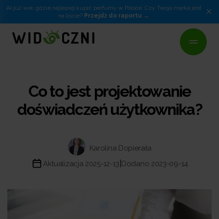
AI już wie, gdzie najlepiej kupić perfumy w Polsce. Czy Twoja marka jest
×
na liście?
Przejdź do raportu
Co to jest projektowanie
doświadczeń użytkownika?
Karolina Dopierała
|
Aktualizacja 2025-12-13
Dodano 2023-09-14