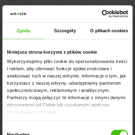
branży - być może współpracują z konkretną agencją i
mogą ją polecić.
Zgoda
Szczegóły
O plikach cookies
6. Dokładnie poznaj ofertę, by wybrać
agencję do optymalizacji konwersji
Niniejsza strona korzysta z plików cookie
Wykorzystujemy pliki cookie do spersonalizowania treści
Oferty poszczególnych agencji marketingu
i reklam, aby oferować funkcje społecznościowe i
internetowego mogą znacząco się od siebie różnić,
analizować ruch w naszej witrynie. Informacje o tym, jak
dlatego zanim podejmiesz decyzję, sprawdź, co w
korzystasz z naszej witryny, udostępniamy partnerom
cenie oferuje konkretna firma. Być może w jednej
społecznościowym, reklamowym i analitycznym.
agencji będziesz mógł skorzystać nie tylko z
Partnerzy mogą połączyć te informacje z innymi danymi
otrzymanymi od Ciebie lub uzyskanymi podczas
optymalizacji konwersji, ale także wybrać
korzystania z ich usług.
pozycjonowanie strony, usługę SXO czy
Google Ads
i
Facebook Ads
. Wybór jednej agencji marketingu
Wybór
internetowego, która zapewnia szeroki katalog usług i
Niezbędne