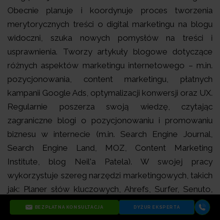
Obecnie planuje i koordynuje proces tworzenia
merytorycznych treści o digital marketingu na blogu
widoczni, szuka nowych pomysłów na treści i
usprawnienia. Tworzy
artykuły blogowe dotyczące
różnych aspektów marketingu internetowego – m.in.
pozycjonowania, content marketingu, płatnych
kampanii Google Ads, optymalizacji konwersji oraz UX.
Regularnie poszerza swoją wiedzę, czytając
zagraniczne blogi o pozycjonowaniu i promowaniu
biznesu w internecie (m.in. Search Engine Journal,
Search Engine Land, MOZ, Content Marketing
Institute, blog Neil'a Patela). W swojej pracy
wykorzystuje szereg narzędzi marketingowych, takich
jak: Planer słów kluczowych, Ahrefs, Surfer, Senuto,
Semstorm, a ChatGPT powoli przestaje mieć przed
BEZPŁATNA KONSULTACJA
DYŻUR EKSPERTA
nią tajemnice. Swoje treści publikuje nie tylko na blogu