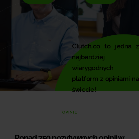
Clutch.co to jedna z
najbardziej
wiarygodnych
platform z opiniami na
świecie!
OPINIE
Ponad 750 pozytywnych opinii w