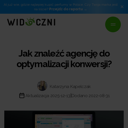
AI już wie, gdzie najlepiej kupić perfumy w Polsce. Czy Twoja marka jest
×
na liście?
Przejdź do raportu
Jak znaleźć agencję do
optymalizacji konwersji?
Katarzyna Kapelczak
|
Aktualizacja 2025-12-13
Dodano 2022-08-31