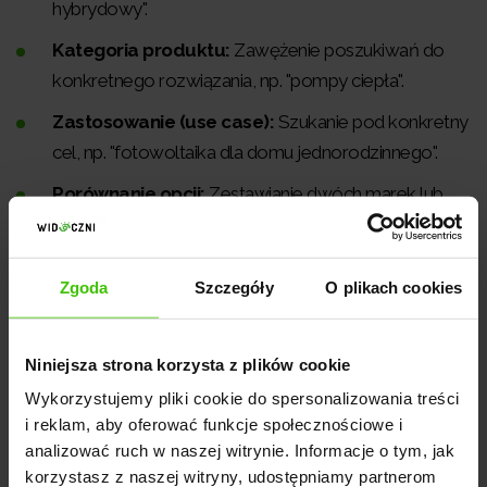
hybrydowy".
Kategoria produktu:
Zawężenie poszukiwań do
konkretnego rozwiązania, np. "pompy ciepła".
Zastosowanie (use case):
Szukanie pod konkretny
cel, np. "fotowoltaika dla domu jednorodzinnego".
Porównanie opcji:
Zestawianie dwóch marek lub
produktów, zapytania typu "coś versus coś".
Alternatywa:
Szukanie zamiennika dla obecnego
Zgoda
Szczegóły
O plikach cookies
dostawcy lub produktu.
Rozwiązanie dla persony:
Zapytania profilowane,
Niniejsza strona korzysta z plików cookie
np. "słuchawki dla dziecka" lub "fotowoltaika dla
rolnika".
Wykorzystujemy pliki cookie do spersonalizowania treści
i reklam, aby oferować funkcje społecznościowe i
Hurt i B2B:
Intencja zakupów masowych lub
analizować ruch w naszej witrynie. Informacje o tym, jak
realizacji dużych projektów.
korzystasz z naszej witryny, udostępniamy partnerom