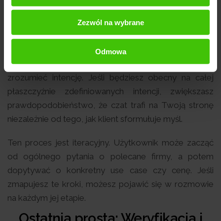
Dobrą wiadomością jest to, że nie musisz znać
Zezwól na wybrane
każdego słowa, którego użyje klient. Mechanizm
"query fanout" sprawia, że AI i tak przerobi zapytanie
Odmowa
użytkownika na własne kwerendy, starając się
zrozumieć intencję. Jeśli będziesz obecny na całej
płaszczyźnie zdefiniowanych intencji, zwiększasz
prawdopodobieństwo, że czat trafi na Twoją stronę
niezależnie od tego, jak klient sformułuje myśl.
Ten proces jest iteracyjny. Użytkownik może zacząć
od ogólnego pytania o polecane firmy, a potem
dopytywać o konkretny use case czy cenę. Jeśli
zmapujesz te kroki, możesz pojawić się w rozmowie
na każdym jej etapie.
Ostatnia prosta: Weryfikacja i