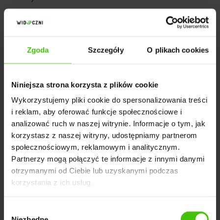
mamy aktualne certyfikaty Google, które
potwierdzają zaawansowaną wiedzę z zakresu
realizacji i optymalizacji kampanii oraz analityki
Zgoda
Szczegóły
O plikach cookies
internetowej
Niniejsza strona korzysta z plików cookie
Złóż zapytanie i rozpocznij skuteczną kampanię
Wykorzystujemy pliki cookie do spersonalizowania treści
Google Ads z czołowymi ekspertami PPC w Polsce.
i reklam, aby oferować funkcje społecznościowe i
analizować ruch w naszej witrynie. Informacje o tym, jak
Zobacz więcej na temat Statusu Google Premier
korzystasz z naszej witryny, udostępniamy partnerom
społecznościowym, reklamowym i analitycznym.
Partnerzy mogą połączyć te informacje z innymi danymi
WYŚLIJ ZAPYTANIE
otrzymanymi od Ciebie lub uzyskanymi podczas
korzystania z ich usług.
Wybór
SUKCES
Niezbędne