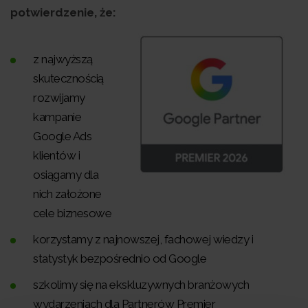
potwierdzenie, że:
z najwyższą
skutecznością
rozwijamy
kampanie
Google Ads
klientów i
osiągamy dla
nich założone
cele biznesowe
korzystamy z najnowszej, fachowej wiedzy i
statystyk bezpośrednio od Google
szkolimy się na ekskluzywnych branżowych
wydarzeniach dla Partnerów Premier