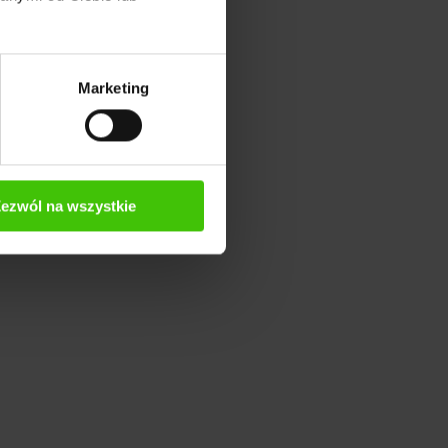
Marketing
gnięcie
ównego.
ezwól na wszystkie
ć o