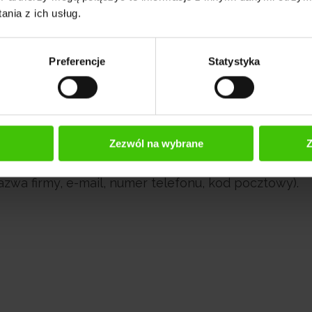
nia z ich usług.
Preferencje
Statystyka
formularze!
Nowe rozszerzenie ma na celu przycią
 uzyskać dostęp tylko po wypełnieniu formularza gł
Zezwól na wybrane
Z
rze do swoich potrzeb -
dodać tytuł, opis, wskaza
azwa firmy, e-mail, numer telefonu, kod pocztowy).