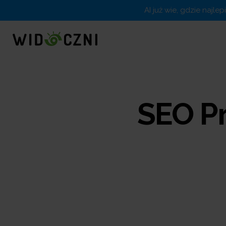
AI już wie, gdzie najle
SEO P