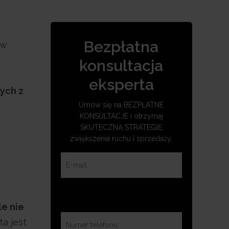
Bezpłatna
ów
konsultacja
eksperta
ych z
Umów się na BEZPŁATNE
KONSULTACJE i otrzymaj
SKUTECZNĄ STRATEGIĘ
zwiększenia ruchu i sprzedaży.
e nie
ta jest