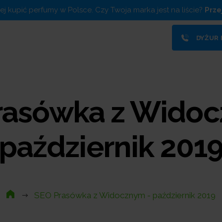
piej kupić perfumy w Polsce. Czy Twoja marka jest na liście?
Prze
DYŻUR
rasówka z Widoc
październik 201
SEO Prasówka z Widocznym - październik 2019