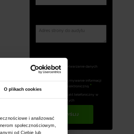
Zgoda na przetwarzanie danych
*
osobowych
Zgoda na otrzymywanie informacji
ania
*
handlowych drogą elektroniczną
O plikach cookies
gość
Zgoda na kontakt telefoniczny w
celach marketingowych
WYŚLIJ
ołecznościowe i analizować
artnerom społecznościowym,
anymi od Ciebie lub