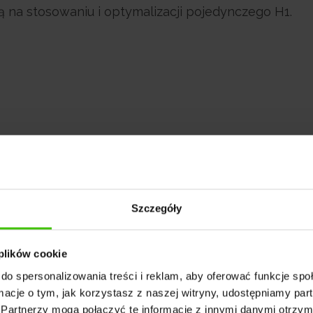
ą na stosowaniu i optymalizacji pojedynczego H1.
którym
będzie można dostosować sposób wyświetl
Szczegóły
obejmuje m.in. długość fragmentu wyszukiwania, dłu
 plików cookie
do spersonalizowania treści i reklam, aby oferować funkcje sp
ormacje o tym, jak korzystasz z naszej witryny, udostępniamy p
Partnerzy mogą połączyć te informacje z innymi danymi otrzym