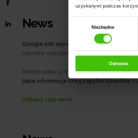
uzyskanymi podczas korzysta
News
Wybór
Niezbędne
zgody
Google Ads wprowadza do swoich reklam 
klientów specjalną ofertą, do której można
Odmowa
Reklamodawcy mogą dostosowywać formula
jakie informacje chcą zapytać klientów
(n
Zobacz cały news