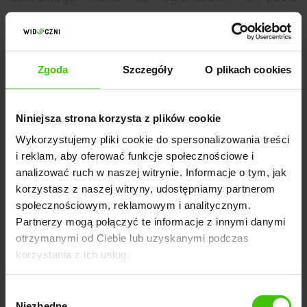
możliwości BrightLocal są dostępne w planach
płatnych. W przypadku bardziej zaawansowanych
analiz i działań rozważenie przejścia na płatny plan
Zgoda
Szczegóły
O plikach cookies
może być korzystne. Możesz skorzystać z 14-
dniowego okresu próbnego.
Niniejsza strona korzysta z plików cookie
Sprawdź też:
Wykorzystujemy pliki cookie do spersonalizowania treści
i reklam, aby oferować funkcje społecznościowe i
9 wskazówek, dzięki którym zdominujesz lokaln
analizować ruch w naszej witrynie. Informacje o tym, jak
korzystasz z naszej witryny, udostępniamy partnerom
e wyniki SEO
społecznościowym, reklamowym i analitycznym.
Jak wykorzystać pozycjonowanie lokalne i stać s
Partnerzy mogą połączyć te informacje z innymi danymi
ię regionalnym liderem w swojej branży?
otrzymanymi od Ciebie lub uzyskanymi podczas
korzystania z ich usług.
Dlaczego warto zainwestować w pozycjonowani
e lokalne? 18 kluczowych powodów
Wybór
Niezbędne