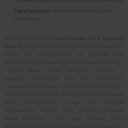
charakteryzujących się niskim poziomem konkurencji.
Top of page bid
- pozwala określić CPC słowa
kluczowego.
Możesz wykorzystać
WordStream Free Keyword
Tool
, aby zidentyfikować frazy kluczowe, na których
chcesz się pozycjonować. Na przykład, jeśli
prowadzisz stronę internetową o tematyce podróży,
możesz wpisać słowo kluczowe "podróże" a
narzędzie wygeneruje listę fraz kluczowych
związanych z podróżami. Na tej podstawie możesz
wybrać słowa kluczowe, które są istotne dla Twojej
strony internetowej i mają duży potencjał
wyszukiwania. Możesz także pobrać wyszukane
słowa kluczowe w pliku oraz filtrować słowa
kluczowe według branży i lokalizacji. Warto wiedzieć,