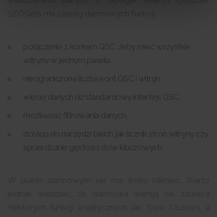
SEOGets ma szereg darmowych funkcji:
połączenie z kontem GSC, żeby mieć wszystkie
witryny w jednym panelu,
nieograniczona liczba kont GSC i witryn,
więcej danych niż standardowy interfejs GSC,
możliwość filtrowania danych,
dostęp do narzędzi takich jak licznik stron witryny czy
sprawdzanie gęstości słów kluczowych.
W planie darmowym nie ma limitu kliknięć. Warto
jednak wiedzieć, że darmowa wersja nie zawiera
niektórych funkcji analitycznych jak Topic Clusters, a