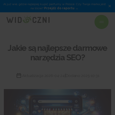
AI już wie, gdzie najlepiej kupić perfumy w Polsce. Czy Twoja marka jest
×
na liście?
Przejdź do raportu
Jakie są najlepsze darmowe
narzędzia SEO?
|
Aktualizacja 2026-04-24
Dodano 2025-10-31