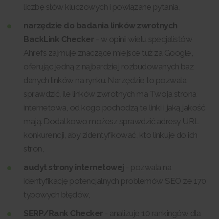
liczbę słów kluczowych i powiązane pytania,
narzędzie do badania linków zwrotnych
BackLink Checker
- w opinii wielu specjalistów
Ahrefs zajmuje znaczące miejsce tuż za Google,
oferując jedną z najbardziej rozbudowanych baz
danych linków na rynku. Narzędzie to pozwala
sprawdzić, ile linków zwrotnych ma Twoja strona
internetowa, od kogo pochodzą te linki i jaką jakość
mają. Dodatkowo możesz sprawdzić adresy URL
konkurencji, aby zidentyfikować, kto linkuje do ich
stron,
audyt strony internetowej
- pozwala na
identyfikację potencjalnych problemów SEO ze 170
typowych błędów,
SERP/Rank Checker
- analizuje 10 rankingów dla