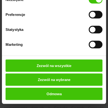
Czynniki rankingowe w lokalnym SEO
zgody
Preferencje
Statystyka
Marketing
Narzędzie BrightLocal
Zezwól na wszystkie
4. SEOGets
Zezwól na wybrane
SEOGets umożliwia kompleksowe działania SEO. Jest
Odmowa
przydatny do sprawdzania, jak radzą sobie różne
witryny jednocześnie. Dobrze sprawdza się do
analizowania danych z Google Search Console.