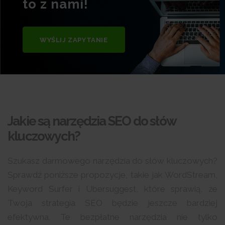
to z nami!
WYŚLIJ ZAPYTANIE
Jakie są narzędzia SEO do słów
kluczowych?
Szukasz darmowego narzędzia do słów kluczowych?
Sprawdź poniższe propozycje, takie jak WordStream,
Keyword Surfer i Ubersuggest, które sprawią, że
Twoja strategia SEO będzie jeszcze bardziej
efektywna. Te bezpłatne narzędzia nie tylko