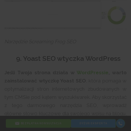
Narzędzie Screaming Frog SEO
9. Yoast SEO wtyczka WordPress
Jeśli Twoja strona działa w
WordPressie
, warto
zainstalować wtyczkę Yoast SEO
, która pomaga w
optymalizacji stron internetowych zbudowanych w
tym CMSie pod kątem wyszukiwarek. Aby skorzystać
z tego darmowego narzędzia SEO, wprowadź
główne słowo kluczowe dla swojego wpisu na blogu,
a Yoast SEO zaproponuje sposoby na jego ulepszenie,
BEZPŁATNA KONSULTACJA
DYŻUR EKSPERTA
by zoptymalizować pod kątem wyszukiwarek.