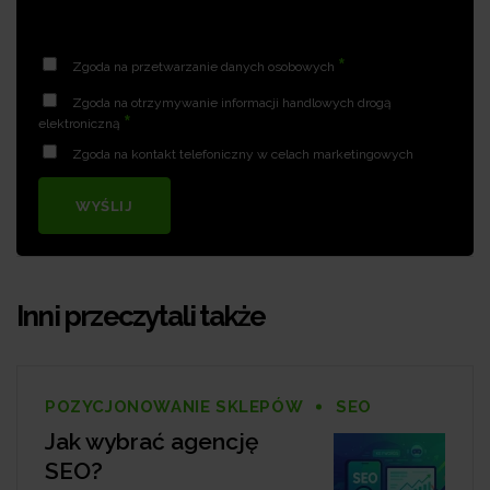
*
Zgoda na przetwarzanie danych osobowych
Zgoda na otrzymywanie informacji handlowych drogą
*
elektroniczną
Zgoda na kontakt telefoniczny w celach marketingowych
WYŚLIJ
Inni przeczytali także
POZYCJONOWANIE SKLEPÓW
SEO
Jak wybrać agencję
SEO?