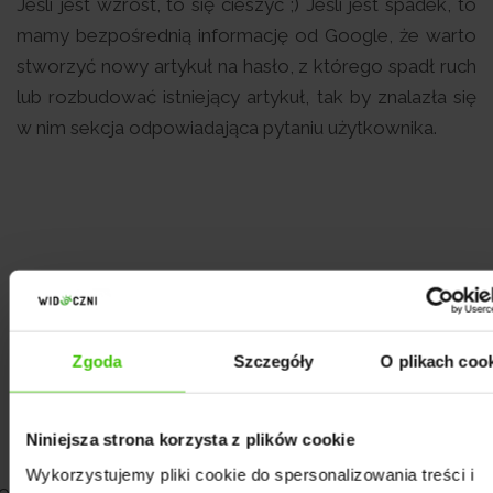
Jeśli jest wzrost, to się cieszyć ;) Jeśli jest spadek, to
mamy bezpośrednią informację od Google, że warto
stworzyć nowy artykuł na hasło, z którego spadł ruch
lub rozbudować istniejący artykuł, tak by znalazła się
w nim sekcja odpowiadająca pytaniu użytkownika.
Zgoda
Szczegóły
O plikach coo
Niniejsza strona korzysta z plików cookie
Wykorzystujemy pliki cookie do spersonalizowania treści i
o: https://twitter.com/spammack/status/1189542071209