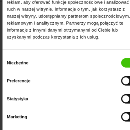
reklam, aby oferować funkcje społecznościowe i analizować
ruch w naszej witrynie. Informacje o tym, jak korzystasz z
naszej witryny, udostępniamy partnerom społecznościowym
reklamowym i analitycznym. Partnerzy mogą połączyć te
informacje z innymi danymi otrzymanymi od Ciebie lub
uzyskanymi podczas korzystania z ich usług.
Bert a Polska
Wybór
Trzeba pamiętać, że
Bert jak na razie został
Niezbędne
zgody
wprowadzony wyłącznie na zapytania angielskie
.
W przyszłości będzie rozszerzany też na inne języki,
Preferencje
lecz mała szansa, że Google będzie na bieżąco o tym
informować. Tak więc nie wiemy, kiedy on do nas
przyjdzie. Co więcej język polski jest jednym z
Statystyka
najtrudniejszych języków na świecie, więc nie zdziwię
się, jak będziemy jednym z ostatnich krajów, do
Marketing
których wejdzie ten update. Nie zdziwię się również,