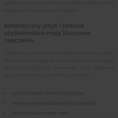
Jeden sensowny komentarz w dobrym wątku jest dziś
więcej wart niż 50 ogólnych wpisów.
Autentyczny język i historie
użytkowników mają kluczowe
znaczenie
Użytkownicy są bardzo wyczuleni na sztuczny język.
Komentarze brzmiące jak tekst reklamowy wzbudzają
nieufność i często są ignorowane, bądź zgłaszane
jako spam. Skuteczny marketing szeptany:
używa prostego, potocznego języka,
opiera się na doświadczeniach i przykładach,
nie brzmi jak komunikat marki.