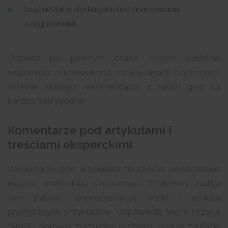
brać udział w dyskusjach bez promowania
czegokolwiek.
Dopiero po pewnym czasie można subtelnie
wspominać o konkretnych rozwiązaniach czy firmach.
Właśnie dlatego rekomendacje z takich grup są
bardzo wiarygodne.
Komentarze pod artykułami i
treściami eksperckimi
Komentarze pod artykułami to często niedoceniane
miejsce marketingu szeptanego. Czytelnicy zadają
tam pytania, doprecyzowują wątki i szukają
praktycznych przykładów. Odpowiedź, która rozwija
temat i pomaga zrozumieć problem, buduje zaufanie