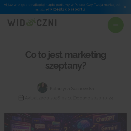
AI już wie, gdzie najlepiej kupić perfumy w Polsce. Czy Twoja marka jest
×
na liście?
Przejdź do raportu
Co to jest marketing
szeptany?
Katarzyna Sosnowska
|
Aktualizacja 2026-02-10
Dodano 2020-10-24