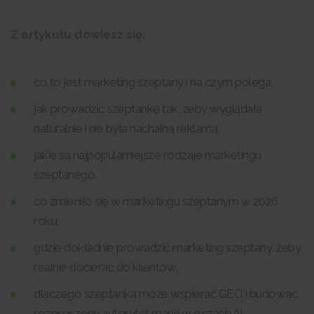
Z artykułu dowiesz się:
co to jest marketing szeptany i na czym polega,
jak prowadzić szeptankę tak, żeby wyglądała
naturalnie i nie była nachalną reklamą,
jakie są najpopularniejsze rodzaje marketingu
szeptanego,
co zmieniło się w marketingu szeptanym w 2026
roku,
gdzie dokładnie prowadzić marketing szeptany, żeby
realnie docierać do klientów,
dlaczego szeptanka może wspierać GEO i budować
rozproszony autorytet marki w oczach AI,