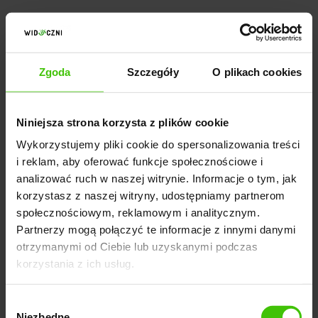
Im bardziej wypowiedź przypomina prawdziwą
historię użytkownika, tym większa jej siła.
Zgoda
Szczegóły
O plikach cookies
Rosnąca rola mikrospołeczności
Niniejsza strona korzysta z plików cookie
Duże, ogólne fora tracą na znaczeniu. Coraz większą
Wykorzystujemy pliki cookie do spersonalizowania treści
rolę odgrywają lokalne grupy tematyczne, niszowe
i reklam, aby oferować funkcje społecznościowe i
fora branżowe i mniejsze społeczności skupione
analizować ruch w naszej witrynie. Informacje o tym, jak
wokół konkretnego problemu. W takich miejscach:
korzystasz z naszej witryny, udostępniamy partnerom
społecznościowym, reklamowym i analitycznym.
Partnerzy mogą połączyć te informacje z innymi danymi
zaufanie między użytkownikami jest większe,
otrzymanymi od Ciebie lub uzyskanymi podczas
korzystania z ich usług.
szybciej widać, kto „jest swój”, a kto tylko reklamuje,
rekomendacje mają realny wpływ na decyzje
Wybór
zakupowe.
Niezbędne