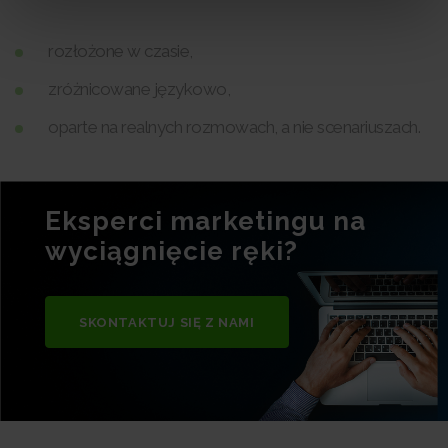
rozłożone w czasie,
zróżnicowane językowo,
oparte na realnych rozmowach, a nie scenariuszach.
Eksperci marketingu na
wyciągnięcie ręki?
SKONTAKTUJ SIĘ Z NAMI