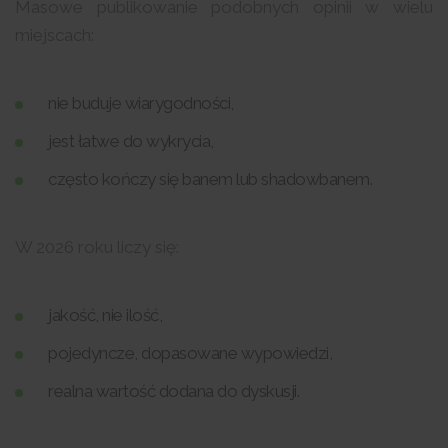
Masowe publikowanie podobnych opinii w wielu
miejscach:
nie buduje wiarygodności,
jest łatwe do wykrycia,
często kończy się banem lub shadowbanem.
W 2026 roku liczy się:
jakość, nie ilość,
pojedyncze, dopasowane wypowiedzi,
realna wartość dodana do dyskusji.