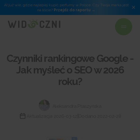
AI już wie, gdzie najlepiej kupić perfumy w Polsce. Czy Twoja marka jest
×
na liście?
Przejdź do raportu
Czynniki rankingowe Google -
Jak myśleć o SEO w 2026
roku?
Aleksandra Ptaszyńska
|
Aktualizacja 2026-03-12
Dodano 2022-02-28