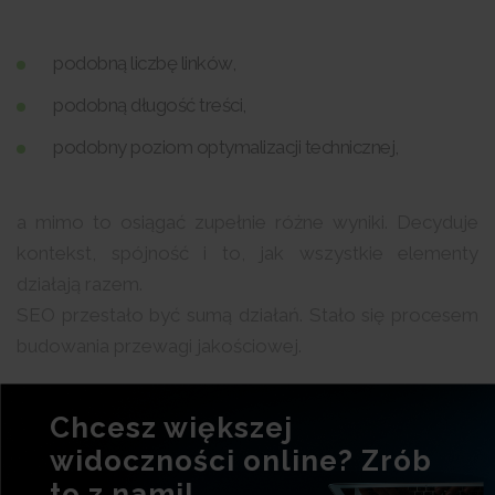
podobną liczbę linków,
podobną długość treści,
podobny poziom optymalizacji technicznej,
a mimo to osiągać zupełnie różne wyniki. Decyduje
kontekst, spójność i to, jak wszystkie elementy
działają razem.
SEO przestało być sumą działań. Stało się procesem
budowania przewagi jakościowej.
Chcesz większej
widoczności online? Zrób
to z nami!