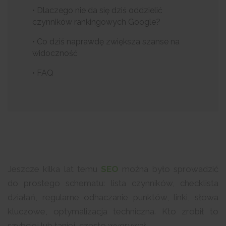
• Dlaczego nie da się dziś oddzielić
czynników rankingowych Google?
• Co dziś naprawdę zwiększa szanse na
widoczność
• FAQ
Jeszcze kilka lat temu
SEO
można było sprowadzić
do prostego schematu: lista czynników, checklista
działań, regularne odhaczanie punktów, linki, słowa
kluczowe, optymalizacja techniczna. Kto zrobił to
szybciej lub taniej, często wygrywał.