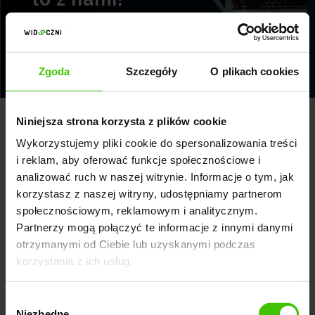
WYŚLIJ ZAPYTANIE
Zgoda
Szczegóły
O plikach cookies
Niniejsza strona korzysta z plików cookie
Wykorzystujemy pliki cookie do spersonalizowania treści
Search Generative Experience a
i reklam, aby oferować funkcje społecznościowe i
analizować ruch w naszej witrynie. Informacje o tym, jak
czynniki rankingowe Google
korzystasz z naszej witryny, udostępniamy partnerom
społecznościowym, reklamowym i analitycznym.
Wprowadzenie wyników generatywnych znacząco
Partnerzy mogą połączyć te informacje z innymi danymi
zmieniło sposób, w jaki działają czynniki rankingowe
otrzymanymi od Ciebie lub uzyskanymi podczas
Google. Wyszukiwarka coraz częściej:
korzystania z ich usług.
Wybór
odpowiada na pytania bez potrzeby kliknięcia,
Niezbędne