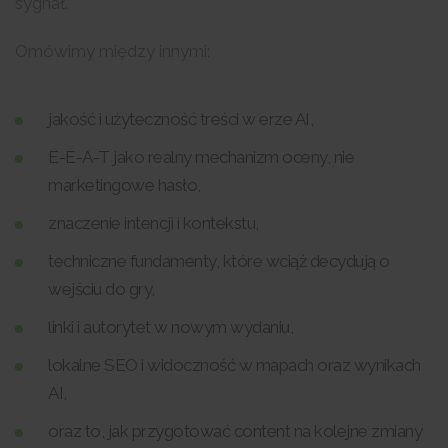
sygnał.
Omówimy między innymi:
jakość i użyteczność treści w erze AI,
E-E-A-T jako realny mechanizm oceny, nie
marketingowe hasło,
znaczenie intencji i kontekstu,
techniczne fundamenty, które wciąż decydują o
wejściu do gry,
linki i autorytet w nowym wydaniu,
lokalne SEO i widoczność w mapach oraz wynikach
AI,
oraz to, jak przygotować content na kolejne zmiany