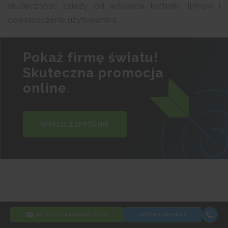
skuteczność zależy od wsparcia techniki, linków i
doświadczenia użytkownika.
Pokaż firmę światu!
Skuteczna promocja
online.
WYŚLIJ ZAPYTANIE
Zaufanie i autorytet jako czynniki
BEZPŁATNA KONSULTACJA
DYŻUR EKSPERTA
rankingowe Google