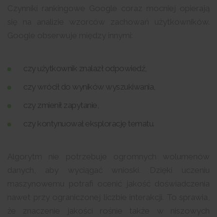
Czynniki rankingowe Google coraz mocniej opierają
się na analizie wzorców zachowań użytkowników.
Google obserwuje między innymi:
czy użytkownik znalazł odpowiedź,
czy wrócił do wyników wyszukiwania,
czy zmienił zapytanie,
czy kontynuował eksplorację tematu.
Algorytm nie potrzebuje ogromnych wolumenów
danych, aby wyciągać wnioski. Dzięki uczeniu
maszynowemu potrafi ocenić jakość doświadczenia
nawet przy ograniczonej liczbie interakcji. To sprawia,
że znaczenie jakości rośnie także w niszowych