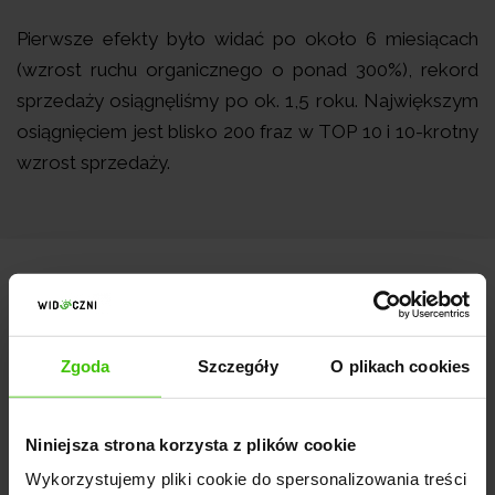
Pierwsze efekty było widać po około 6 miesiącach
(wzrost ruchu organicznego o ponad 300%), rekord
sprzedaży osiągnęliśmy po ok. 1,5 roku. Największym
osiągnięciem jest blisko 200 fraz w TOP 10 i 10-krotny
wzrost sprzedaży.
Co osiągnęliśmy?
Zgoda
Szczegóły
O plikach cookies
Niniejsza strona korzysta z plików cookie
Wykorzystujemy pliki cookie do spersonalizowania treści