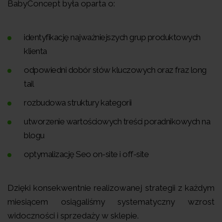
BabyConcept była oparta o:
identyfikację najważniejszych grup produktowych
klienta
odpowiedni dobór słów kluczowych oraz fraz long
tail
rozbudowa struktury kategorii
utworzenie wartościowych treści poradnikowych na
blogu
optymalizację Seo on-site i off-site
Dzięki konsekwentnie realizowanej strategii z każdym
miesiącem osiągaliśmy systematyczny wzrost
widoczności i sprzedaży w sklepie.