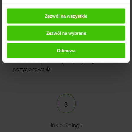
Ty też możesz osiągnąć taki sukces!
Zezwól na wszystkie
SKONTAKTUJ SIĘ Z NAMI
Zezwól na wybrane
Wdrożone działania:
Odmowa
Taki efekt był możliwy dzięki synergii III filarów
pozycjonowania:
3
link buildingu