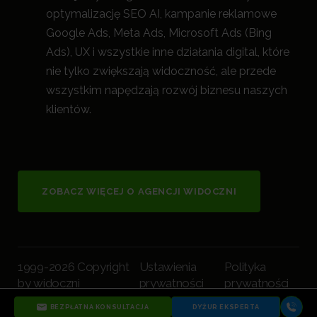
optymalizację SEO AI, kampanie reklamowe
Google Ads, Meta Ads, Microsoft Ads (Bing
Ads), UX i wszystkie inne działania digital, które
nie tylko zwiększają widoczność, a
le przede
wszystkim napędzają rozwój biznesu naszych
klientów.
ZOBACZ WIĘCEJ O AGENCJI WIDOCZNI
1999-2026 Copyright
Ustawienia
Polityka
by widoczni
prywatności
prywatności
BEZPŁATNA KONSULTACJA
DYŻUR EKSPERTA