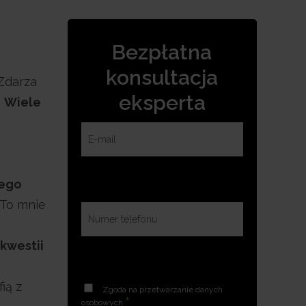
Bezpłatna
konsultacja
 Zdarza
eksperta
.
Wiele
nego
 To mnie
kwestii
ią z
Zgoda na przetwarzanie danych
*
osobowych