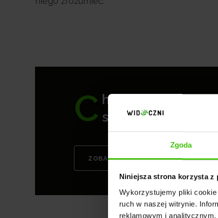
niego zrozumieć.
C
hcesz zwiększyć s
stronie internetow
Zgoda
ZOBACZ NASZĄ OFERTĘ
Niniejsza strona korzysta z
Wykorzystujemy pliki cookie 
ruch w naszej witrynie. Inf
reklamowym i analitycznym. 