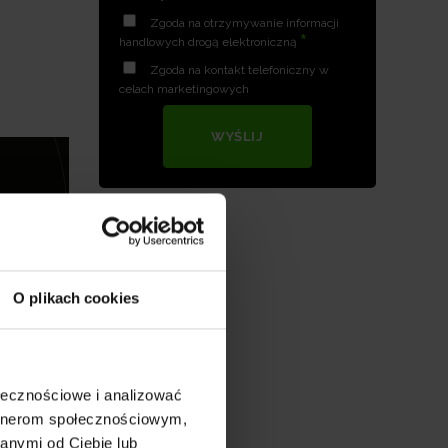
Zgoda na otrzymywanie informacji
*
handlowych drogą elektroniczną
Zgoda na kontakt telefoniczny w
celach marketingowych
WYŚLIJ
O plikach cookies
ołecznościowe i analizować
artnerom społecznościowym,
anymi od Ciebie lub