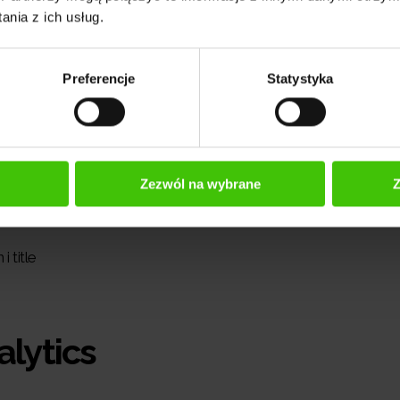
nia z ich usług.
Preferencje
Statystyka
Zezwól na wybrane
Z
 title
lytics