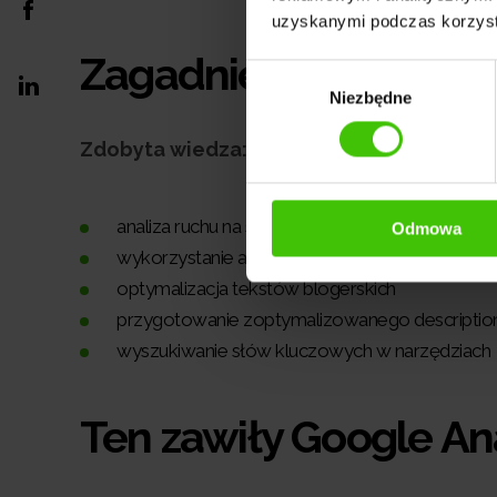
uzyskanymi podczas korzysta
Zagadnienia
Wybór
Niezbędne
zgody
Zdobyta wiedza:
analiza ruchu na stronie w Google Analytics
Odmowa
wykorzystanie ahrefs i BuzzSumo
optymalizacja tekstów blogerskich
przygotowanie zoptymalizowanego description i
wyszukiwanie słów kluczowych w narzędziach
Ten zawiły Google Ana