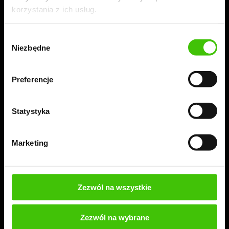
korzystania z ich usług.
Wybór
Niezbędne
zgody
Preferencje
Statystyka
Marketing
Zamów 100% bezpłatny audyt + ebook
Przeprowadzimy bezpłatny audyt Twojej strony lub
sklepu, a Ty dowiesz się, co warto wdrożyć, aby
Zezwól na wszystkie
skutecznie rozwijać swoją firmę.
Zezwól na wybrane
ZAMÓW BEZPŁATNY AUDYT