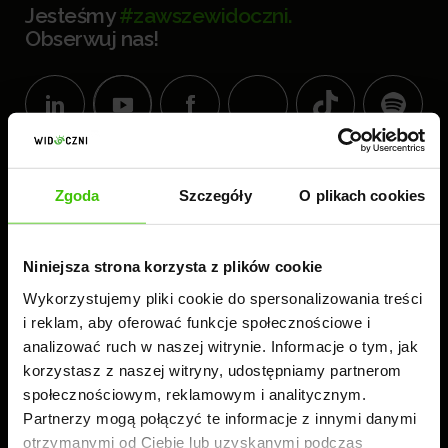
Jesteśmy
#zawszewidoczni.
Obserwuj nas!
KOMPLEKS BIUROWY
Zgoda
Szczegóły
O plikach cookies
WIDOCZNI
60-189 Poznań
ul. Złotowska 41
Niniejsza strona korzysta z plików cookie
tel.:
61 224 83 26
Wykorzystujemy pliki cookie do spersonalizowania treści
i reklam, aby oferować funkcje społecznościowe i
analizować ruch w naszej witrynie. Informacje o tym, jak
Czynne: 8.00-16.00
korzystasz z naszej witryny, udostępniamy partnerom
społecznościowym, reklamowym i analitycznym.
Partnerzy mogą połączyć te informacje z innymi danymi
otrzymanymi od Ciebie lub uzyskanymi podczas