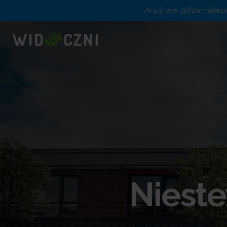
AI już wie, gdzie najle
Nieste