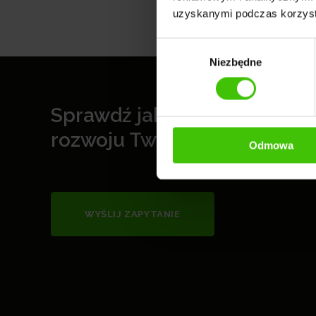
uzyskanymi podczas korzysta
Wybór
Niezbędne
zgody
Sprawdź jak możemy pomó
rozwoju Twojej firmy
Odmowa
WYŚLIJ ZAPYTANIE