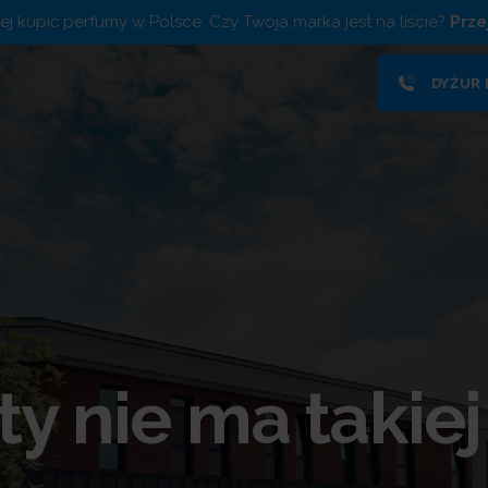
piej kupić perfumy w Polsce. Czy Twoja marka jest na liście?
Prze
DYŻUR
ty nie ma takiej