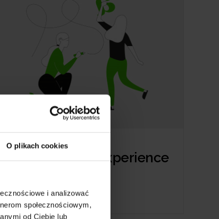
O plikach cookies
UX czyli User Experience
ołecznościowe i analizować
artnerom społecznościowym,
anymi od Ciebie lub