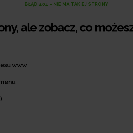
BŁĄD 404 - NIE MA TAKIEJ STRONY
rony, ale zobacz, co możesz
dresu www
 menu
)