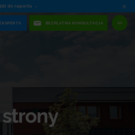
×
jdź do raportu
 EKSPERTA
BEZPŁATNA KONSULTACJA
 strony