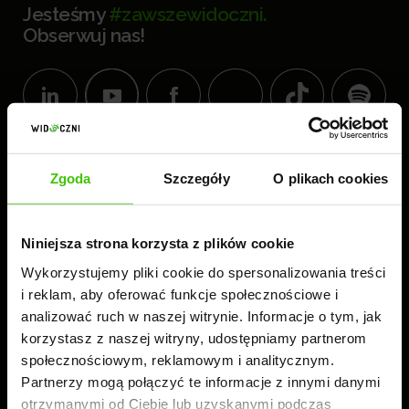
Jesteśmy
#zawszewidoczni.
Obserwuj nas!
KOMPLEKS BIUROWY
Zgoda
Szczegóły
O plikach cookies
WIDOCZNI
60-189 Poznań
ul. Złotowska 41
Niniejsza strona korzysta z plików cookie
tel.:
61 224 83 26
Wykorzystujemy pliki cookie do spersonalizowania treści
i reklam, aby oferować funkcje społecznościowe i
analizować ruch w naszej witrynie. Informacje o tym, jak
Czynne: 8.00-16.00
korzystasz z naszej witryny, udostępniamy partnerom
społecznościowym, reklamowym i analitycznym.
Partnerzy mogą połączyć te informacje z innymi danymi
otrzymanymi od Ciebie lub uzyskanymi podczas