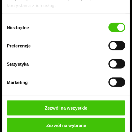
korzystania z ich usług.
Wybór
Niezbędne
zgody
Preferencje
Statystyka
Marketing
Zamów 100% bezpłatny audyt + ebook
Przeprowadzimy bezpłatny audyt Twojej strony lub
sklepu, a Ty dowiesz się, co warto wdrożyć, aby
Zezwól na wszystkie
skutecznie rozwijać swoją firmę.
Zezwól na wybrane
ZAMÓW BEZPŁATNY AUDYT