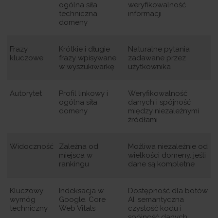
ogólna siła
weryfikowalność
techniczna
informacji
domeny
Frazy
Krótkie i długie
Naturalne pytania
kluczowe
frazy wpisywane
zadawane przez
w wyszukiwarkę
użytkownika
Autorytet
Profil linkowy i
Weryfikowalność
ogólna siła
danych i spójność
domeny
między niezależnymi
źródłami
Widoczność
Zależna od
Możliwa niezależnie od
miejsca w
wielkości domeny. jeśli
rankingu
dane są kompletne
Kluczowy
Indeksacja w
Dostępność dla botów
wymóg
Google. Core
AI. semantyczna
techniczny
Web Vitals
czystość kodu i
spójność danych