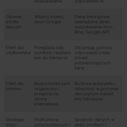
wyszukiwania
odpowiedzi AI
Główne
Własny indeks
Dane treningowe
źródło
stron Google
zewnętrzne silniki
danych
wyszukiwania (m.in..
Bing. Google API)
Efekt dla
Przegląda listę
Otrzymuję gotową
użytkownika
wyników i wybiera
odpowiedź z listą
link do kliknięcia
źródeł
potwierdzających
fakty
Efekt dla
Bezpośredni ruch
Budowa autorytetu i
biznesu
organiczny i
obecność w procesie
przejścia na
decyzyjnym (nawet
stronę
bez kliknięcia)
internetową
Strategia
Profil linków
Spójność danych w
treści
przychodzących i
wielu źródłach i