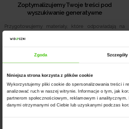
Zoptymalizujemy Twoje treści pod
wyszukiwanie generatywne
Przygotowujemy materiały, które odpowiadają na
pytania klientów w sposób kompletny i merytoryczny.
DeepSeek analizuje głębokie powiązania między
faktami. Projektujemy treści tak, aby bezpośrednio
Zgoda
Szczegóły
adresowały intencje użytkowników, co zwiększa
szansę na ich wykorzystanie podczas budowania
odpowiedzi przez algorytm.
Niniejsza strona korzysta z plików cookie
Wykorzystujemy pliki cookie do spersonalizowania treści i 
analizować ruch w naszej witrynie. Informacje o tym, jak ko
partnerom społecznościowym, reklamowym i analitycznym. P
2
danymi otrzymanymi od Ciebie lub uzyskanymi podczas korzy
Zadbamy o spójność i przejrzystość
Wybór