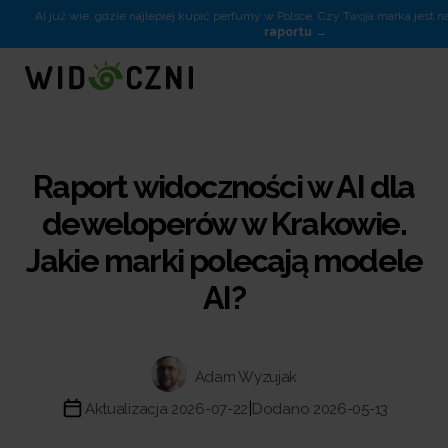
AI już wie, gdzie najlepiej kupić perfumy w Polsce. Czy Twoja marka jest na
raportu
Raport widoczności w AI dla
deweloperów w Krakowie.
Jakie marki polecają modele
AI?
Adam Wyzujak
|
Aktualizacja 2026-07-22
Dodano 2026-05-13