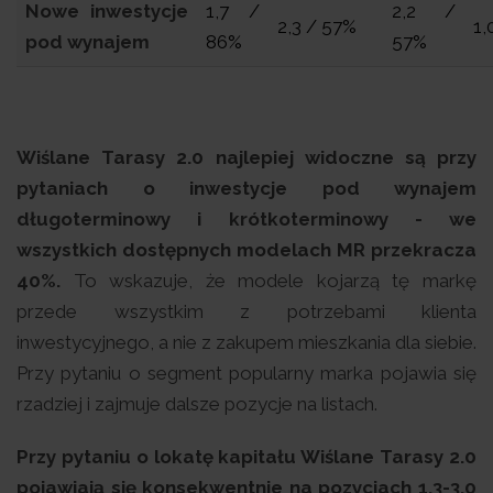
Nowe inwestycje
1,7 /
2,2 /
2,3 / 57%
1,
pod wynajem
86%
57%
Wiślane Tarasy 2.0 najlepiej widoczne są przy
pytaniach o inwestycje pod wynajem
długoterminowy i krótkoterminowy - we
wszystkich dostępnych modelach MR przekracza
40%.
To wskazuje, że modele kojarzą tę markę
przede wszystkim z potrzebami klienta
inwestycyjnego, a nie z zakupem mieszkania dla siebie.
Przy pytaniu o segment popularny marka pojawia się
rzadziej i zajmuje dalsze pozycje na listach.
Przy pytaniu o lokatę kapitału Wiślane Tarasy 2.0
pojawiają się konsekwentnie na pozycjach 1,3-3,0