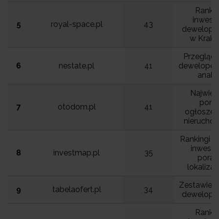
Rankin
inwesty
5
royal-space.pl
43
deweloper
w Krako
Przegląd 
6
nestate.pl
41
dewelopers
anali
Najwięk
porta
7
otodom.pl
41
ogłoszen
nierucho
Rankingi dz
inwesty
8
investmap.pl
35
porad
lokaliza
Zestawieni
9
tabelaofert.pl
34
deweloper
Rankin