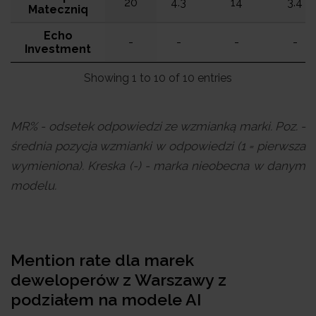
20
4.3
14
3.4
Mateczniq
Echo
-
-
-
-
Investment
Showing 1 to 10 of 10 entries
MR% - odsetek odpowiedzi ze wzmianką marki. Poz. -
średnia pozycja wzmianki w odpowiedzi (1 = pierwsza
wymieniona). Kreska (-) - marka nieobecna w danym
modelu.
Mention rate dla marek
deweloperów z Warszawy z
podziałem na modele AI