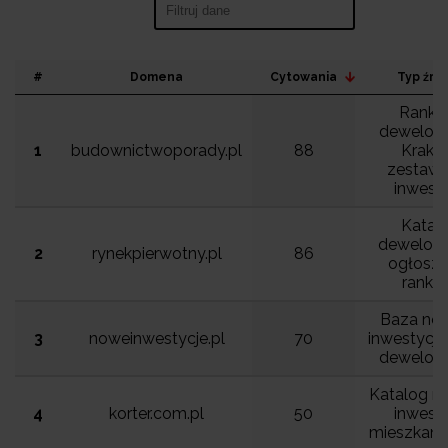
Search:
#
Domena
Cytowania
Typ źró
Rankin
dewelop
1
budownictwoporady.pl
88
Krakó
zestawi
inwesty
Katal
dewelope
2
rynekpierwotny.pl
86
ogłosze
rankin
Baza no
3
noweinwestycje.pl
70
inwestycji. 
dewelop
Katalog n
4
korter.com.pl
50
inwesty
mieszkani