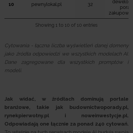
dewelope
10
pewnylokal.pl
32
porad
zakupowe. 
Showing 1 to 10 of 10 entries
Cytowania - łączna liczba wyświetleń danej domeny
jako źródła odpowiedzi we wszystkich modelach AI.
Dane zagregowane dla wszystkich promptów i
modeli.
Jak widać, w źródłach dominują portale
branżowe, takie jak budownictwoporady.pl,
rynekpierwotny.pl i noweinwestycje.pl.
Odpowiadają one łącznie za ponad 240 cytowań.
To właśnie na tych serwisach modele AI budują swoją