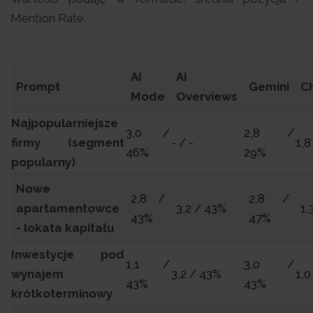
Mention Rate.
AI
AI
Prompt
Gemini
C
Mode
Overviews
Najpopularniejsze
3,0 /
2,8 /
firmy (segment
- / -
1,8
46%
29%
popularny)
Nowe
2,8 /
2,8 /
apartamentowce
3,2 / 43%
1,
43%
47%
- lokata kapitału
Inwestycje pod
1,1 /
3,0 /
wynajem
3,2 / 43%
1,0
43%
43%
krótkoterminowy