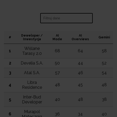
Search:
Deweloper /
AI
AI
#
Gemini
Inwestycja
Mode
Overviews
Wiślane
1
68
64
58
Tarasy 2.0
2
Develia S.A.
50
44
52
3
Atal S.A.
57
46
54
Libra
4
48
45
48
Residence
Inter-Bud
5
40
48
38
Developer
Murapol
6
36
34
40
Mateczniq