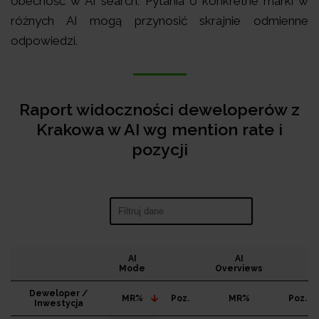
obecność w AI search. Pytania o konkretne marki w
różnych AI mogą przynosić skrajnie odmienne
odpowiedzi.
Raport widoczności deweloperów z
Krakowa w AI wg mention rate i
pozycji
Search:
AI
AI
Mode
Overviews
Deweloper /
MR%
Poz.
MR%
Poz.
Inwestycja