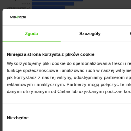
Zgoda
Szczegóły
Niniejsza strona korzysta z plików cookie
Wykorzystujemy pliki cookie do spersonalizowania treści i 
Wiślane Tarasy 2.0 wysoki poziom zawdzięczają
funkcje społecznościowe i analizować ruch w naszej witrynie
widoczności w ekosystemie Google.
Osiągają
jak korzystasz z naszej witryny, udostępniamy partnerom 
Mention Rate powyżej 40% w AI Mode, AI
reklamowym i analitycznym. Partnerzy mogą połączyć te inf
danymi otrzymanymi od Ciebie lub uzyskanymi podczas korzy
Overviews i Gemini
, a przy tym zajmują pozycje od
1,8 do 2,8. Niemal zawsze pojawiają się więc wśród
pierwszych wymienianych inwestycji. Ten profil
Wybór
widoczności sugeruje silną indeksację w Google -
Niezbędne
zgody
niezależnie od tego, czy jest ona efektem celowej