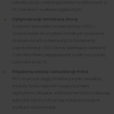
naturalny język zwiększają szansę na widoczność w
AI Overviews i wynikach organicznych.
Optymalizację techniczną strony
Szybkość ładowania, bezpieczeństwo (SSL),
dostosowanie do urządzeń mobilnych i poprawna
struktura danych (schema.org) to fundamenty
współczesnego SEO. Strony spełniające standardy
Core Web Vitals osiągają lepsze wyniki i są częściej
cytowane przez AI.
Regularną analizę i aktualizację treści
SEO to proces ciągły. Monitoruj wyniki, aktualizuj
artykuły, testuj nagłówki i reaguj na zmiany
algorytmów. Aktualne, wartościowe treści zwiększają
autorytet witryny i utrzymują wysoką pozycję w
wynikach wyszukiwania.