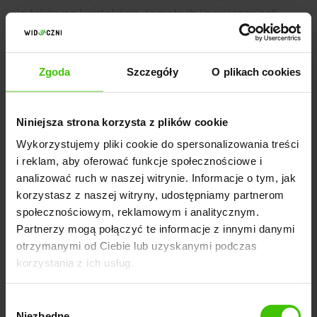
ale także po kontekście, tematach i powiązaniach.
Aby rozwijać rozpoznawalność marki w ramach
strategii SEvO:
Zgoda
Szczegóły
O plikach cookies
Używaj danych strukturalnych schema.org, takich jak
Niniejsza strona korzysta z plików cookie
Organization, Person, Article i Product.
Wykorzystujemy pliki cookie do spersonalizowania treści
i reklam, aby oferować funkcje społecznościowe i
Twórz logiczne powiązania między treściami, łącząc
analizować ruch w naszej witrynie. Informacje o tym, jak
artykuły według tematu i celu.
korzystasz z naszej witryny, udostępniamy partnerom
Buduj profile autorów z biogramami, zdjęciami i
społecznościowym, reklamowym i analitycznym.
linkami do zewnętrznych publikacji.
Partnerzy mogą połączyć te informacje z innymi danymi
otrzymanymi od Ciebie lub uzyskanymi podczas
Zachowaj spójność nazw, opisów i danych
korzystania z ich usług.
kontaktowych w całym internecie.
Wybór
Pozyskuj wzmianki z wiarygodnych źródeł, takich jak
Niezbędne