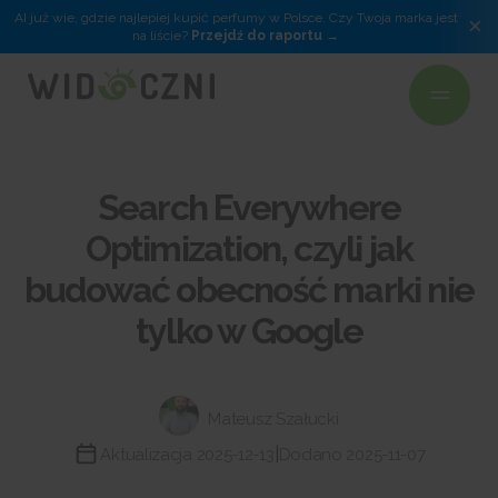
AI już wie, gdzie najlepiej kupić perfumy w Polsce. Czy Twoja marka jest
×
na liście?
Przejdź do raportu
Search Everywhere
Optimization, czyli jak
budować obecność marki nie
tylko w Google
Mateusz Szałucki
|
Aktualizacja 2025-12-13
Dodano 2025-11-07