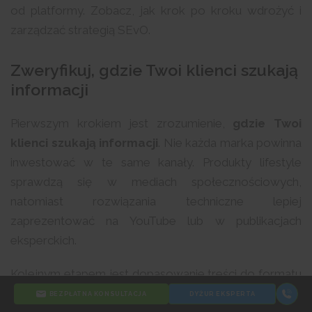
od platformy. Zobacz, jak krok po kroku wdrożyć i
zarządzać strategią SEvO.
Zweryfikuj, gdzie Twoi klienci szukają
informacji
Pierwszym krokiem jest zrozumienie,
gdzie Twoi
klienci szukają informacji
. Nie każda marka powinna
inwestować w te same kanały. Produkty lifestyle
sprawdzą się w mediach społecznościowych,
natomiast rozwiązania techniczne lepiej
zaprezentować na YouTube lub w publikacjach
eksperckich.
Kolejnym etapem jest dopasowanie treści do formatu
i kultury danej platformy. TikTok wymaga krótkich,
BEZPŁATNA KONSULTACJA
DYŻUR EKSPERTA