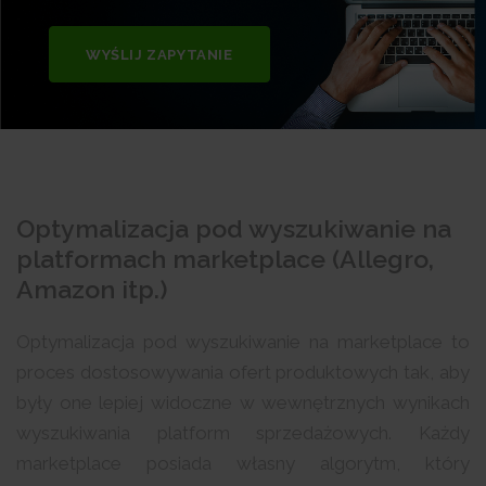
WYŚLIJ ZAPYTANIE
Optymalizacja pod wyszukiwanie na
platformach marketplace (Allegro,
Amazon itp.)
Optymalizacja pod wyszukiwanie na marketplace to
proces dostosowywania ofert produktowych tak, aby
były one lepiej widoczne w wewnętrznych wynikach
wyszukiwania platform sprzedażowych. Każdy
marketplace posiada własny algorytm, który