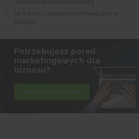
użyciu strategii content repurposing,
jak wdrożyć i zorganizować strategię SEvO w
praktyce.
Potrzebujesz porad
marketingowych dla
biznesu?
SKONTAKTUJ SIĘ Z NAMI