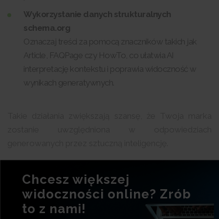
Wykorzystanie danych strukturalnych
schema.org
Oznaczaj treści za pomocą znaczników takich jak
Article, FAQPage czy HowTo, co ułatwia AI
interpretację kontekstu i poprawia widoczność w
wynikach generatywnych.
Takie działania zwiększają szansę, że Twoja marka
zostanie uwzględniona w odpowiedziach
generowanych przez sztuczną inteligencję.
Chcesz większej
widoczności online? Zrób
to z nami!