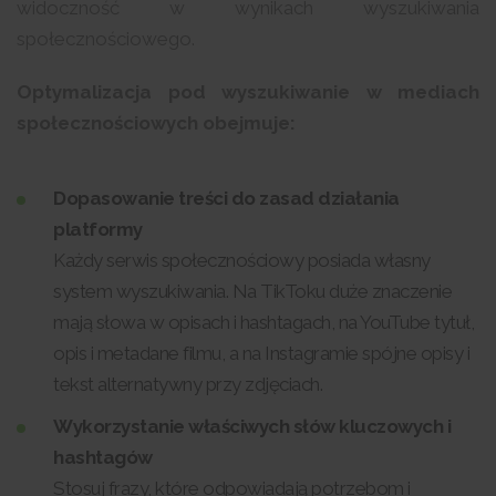
widoczność w wynikach wyszukiwania
społecznościowego.
Optymalizacja pod wyszukiwanie w mediach
społecznościowych obejmuje:
Dopasowanie treści do zasad działania
platformy
Każdy serwis społecznościowy posiada własny
system wyszukiwania. Na TikToku duże znaczenie
mają słowa w opisach i hashtagach, na YouTube tytuł,
opis i metadane filmu, a na Instagramie spójne opisy i
tekst alternatywny przy zdjęciach.
Wykorzystanie właściwych słów kluczowych i
hashtagów
Stosuj frazy, które odpowiadają potrzebom i