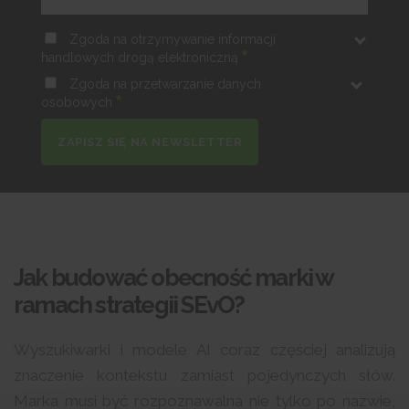
Zgoda na otrzymywanie informacji
*
handlowych drogą elektroniczną
Zgoda na przetwarzanie danych
*
osobowych
ZAPISZ SIĘ NA NEWSLETTER
Jak budować obecność marki w
ramach strategii SEvO?
Wyszukiwarki i modele AI coraz częściej analizują
znaczenie kontekstu zamiast pojedynczych słów.
Marka musi być rozpoznawalna nie tylko po nazwie,