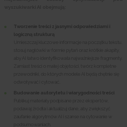
wyszukiwarki AI obejmują:
Tworzenie treści z jasnymi odpowiedziami i
logiczną strukturą
Umieszczaj kluczowe informacje na początku tekstu,
stosuj nagłówki w formie pytań oraz krótkie akapity,
aby AI łatwo identyfikowała najważniejsze fragmenty.
Zamiast treści o małej objętości, twórz kompletne
przewodniki, do których modele AI będą chętnie się
odwoływać i cytować,
Budowanie autorytetu i wiarygodności treści
Publikuj materiały podpisane przez ekspertów,
podawaj źródła i aktualizuj dane, aby zwiększyć
zaufanie algorytmów AI i szanse na cytowanie w
podsumowaniach.