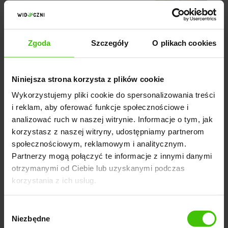
Zgoda
Szczegóły
O plikach cookies
Widoczni wystąpią z
prelekcją na Festiwalu
Niniejsza strona korzysta z plików cookie
SEO w Katowicach
Wykorzystujemy pliki cookie do spersonalizowania treści
i reklam, aby oferować funkcje społecznościowe i
analizować ruch w naszej witrynie. Informacje o tym, jak
korzystasz z naszej witryny, udostępniamy partnerom
społecznościowym, reklamowym i analitycznym.
Oceń ten artykuł:
Partnerzy mogą połączyć te informacje z innymi danymi
otrzymanymi od Ciebie lub uzyskanymi podczas
korzystania z ich usług.
Agencja widoczni zaproszona do grona ekspertów!
Nikt jeszcze nie ocenił tego artykułu. Badź pierwszy
Wybór
Niezbędne
zgody