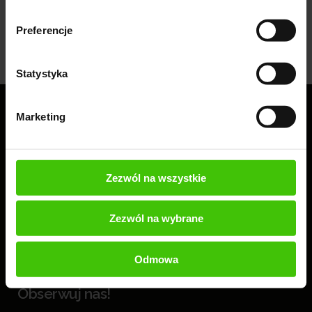
UDOSTĘPNIJ
Preferencje
Statystyka
Marketing
Sprawdź jak możemy pomóc w rozwoju
Twojej firmy
Zezwól na wszystkie
Zezwól na wybrane
WYŚLIJ ZAPYTANIE
Odmowa
Jesteśmy
#zawszewidoczni.
Obserwuj nas!