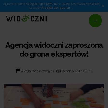
AI już wie, gdzie najlepiej kupić perfumy w Polsce. Czy Twoja marka jest
×
na liście?
Przejdź do raportu
Agencja widoczni zaproszona
do grona ekspertów!
|
Aktualizacja 2025-12-13
Dodano 2017-05-04