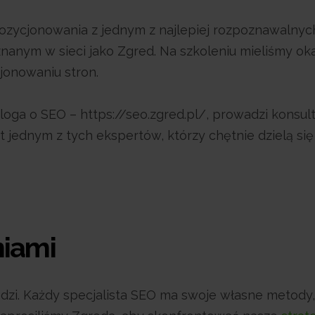
z pozycjonowania z jednym z najlepiej rozpoznawalnyc
anym w sieci jako Zgred. Na szkoleniu mieliśmy ok
jonowaniu stron.
oga o SEO – https://seo.zgred.pl/, prowadzi konsult
t jednym z tych ekspertów, którzy chętnie dzielą si
niami
zi. Każdy specjalista SEO ma swoje własne metody,