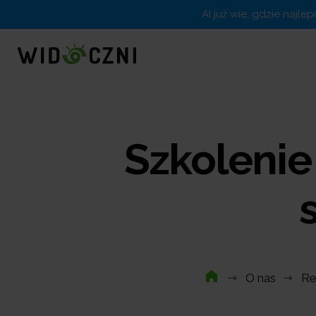
AI już wie, gdzie najle
Szkolenie
O nas
Re