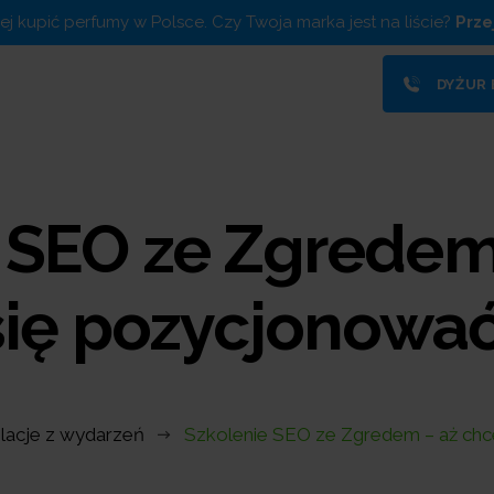
piej kupić perfumy w Polsce. Czy Twoja marka jest na liście?
Prze
DYŻUR
 SEO ze Zgredem
się pozycjonować
lacje z wydarzeń
Szkolenie SEO ze Zgredem – aż chc