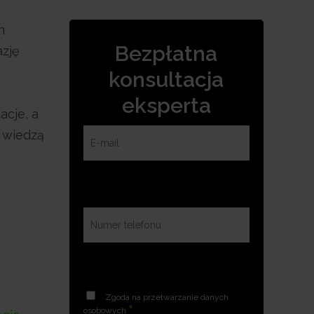
h
Bezpłatna
azję
konsultacja
eksperta
acje, a
ę wiedzą
Zgoda na przetwarzanie danych
*
osobowych