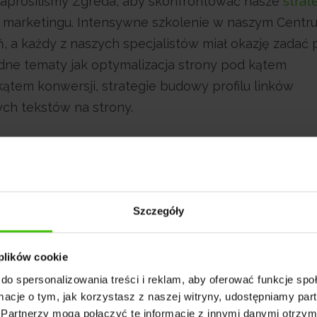
zaprosiliśmy Zgreda, aby skonfrontować nasze
strat
ent marketingu. Intensywne szkolenie w naszym Centr
, a każdy z naszych specjalistów miał okazję zadać 
udne tematy jak optymalizacja strony pod kątem
ątem konwersji, strategie budowy profilu linków
ch tekstów na strony.
Szczegóły
 plików cookie
do spersonalizowania treści i reklam, aby oferować funkcje sp
ormacje o tym, jak korzystasz z naszej witryny, udostępniamy p
Partnerzy mogą połączyć te informacje z innymi danymi otrzym