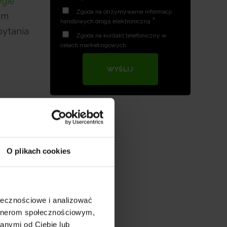
egie
Zgoda na otrzymywanie informacji
um
*
handlowych drogą elektroniczną
pytania
Zgoda na kontakt telefoniczny w
celach marketingowych
WYŚLIJ
O plikach cookies
ołecznościowe i analizować
artnerom społecznościowym,
anymi od Ciebie lub