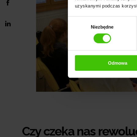
uzyskanymi podczas korzysta
Wybór
Niezbędne
zgody
Odmowa
Czy czeka nas rewolu