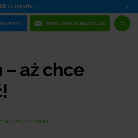
×
jdź do raportu
 EKSPERTA
BEZPŁATNA KONSULTACJA
 – aż chce
!
e się pozycjonować!