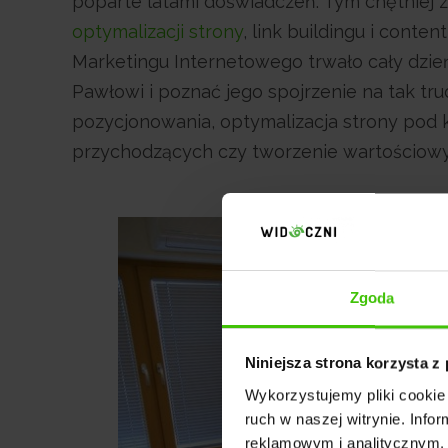
poparte latami doświadczeń. Tym chętniej 
optymalizacji strony
, link buildingu i cont
Marketingu Internetowego trwało cały dzień
Pawłowi i poznać jego spojrzenie na tak tr
pozycjonowania, optymalizacja strony pod k
przychodzących czy tworzenie wartościowy
Zgoda
Niniejsza strona korzysta z
Wykorzystujemy pliki cookie 
ruch w naszej witrynie. Inf
reklamowym i analitycznym. 