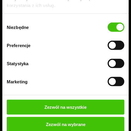
korzystania z ich usług.
Wybór
Niezbędne
zgody
Preferencje
Statystyka
Marketing
Zamów 100% bezpłatny audyt + ebook
Przeprowadzimy bezpłatny audyt Twojej strony lub
sklepu, a Ty dowiesz się, co warto wdrożyć, aby
Zezwól na wszystkie
skutecznie rozwijać swoją firmę.
Zezwól na wybrane
ZAMÓW BEZPŁATNY AUDYT