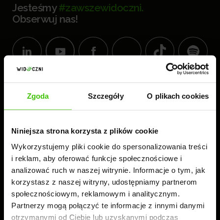
Jesteśmy
#zawszewidoczni.
Obserwuj nas!
KOMPLEKS BIUROWY
Zgoda
Szczegóły
O plikach cookies
WIDOCZNI
60-189 Poznań
ul. Złotowska 41
Niniejsza strona korzysta z plików cookie
tel.:
61 224 83 26
Wykorzystujemy pliki cookie do spersonalizowania treści
i reklam, aby oferować funkcje społecznościowe i
analizować ruch w naszej witrynie. Informacje o tym, jak
Czynne: 8.00-16.00
korzystasz z naszej witryny, udostępniamy partnerom
społecznościowym, reklamowym i analitycznym.
Partnerzy mogą połączyć te informacje z innymi danymi
otrzymanymi od Ciebie lub uzyskanymi podczas