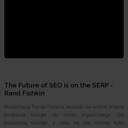
The Future of SEO is on the SERP -
Rand Fishkin
Prezentacja Randa Fishkina skupiała się wokół zmiany
podejścia Google do ruchu organicznego. Od
powstania Google, z roku na rok można było