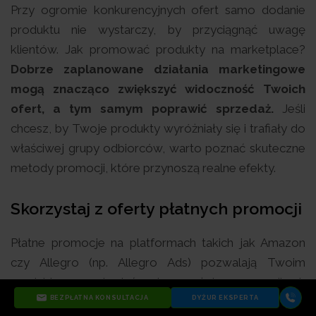
Przy ogromie konkurencyjnych ofert samo dodanie
produktu nie wystarczy, by przyciągnąć uwagę
klientów. Jak promować produkty na marketplace?
Dobrze zaplanowane działania marketingowe
mogą znacząco zwiększyć widoczność Twoich
ofert, a tym samym poprawić sprzedaż.
Jeśli
chcesz, by Twoje produkty wyróżniały się i trafiały do
właściwej grupy odbiorców, warto poznać skuteczne
metody promocji, które przynoszą realne efekty.
Skorzystaj z oferty płatnych promocji
Płatne promocje na platformach takich jak Amazon
czy Allegro (np. Allegro Ads) pozwalają Twoim
produktom pojawiać się wyżej w wynikach
BEZPŁATNA KONSULTACJA
DYŻUR EKSPERTA
wyszukiwania, zwiększając ich widoczność i szanse na