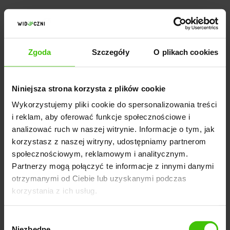
Brak widoczności to jeden z największych problemów
sprzedawców online. Optymalizacja ofert na
marketplace pozwala nie tylko wyróżnić ofertę, ale
Zgoda
Szczegóły
O plikach cookies
także zwiększyć szansę, że trafi ona do właściwej
grupy klientów. Dzięki odpowiednim działaniom
możesz maksymalnie wykorzystać potencjał
Niniejsza strona korzysta z plików cookie
platformy i skutecznie przyciągnąć uwagę kupujących.
Wykorzystujemy pliki cookie do spersonalizowania treści
i reklam, aby oferować funkcje społecznościowe i
Wykorzystaj odpowiednie słowa
analizować ruch w naszej witrynie. Informacje o tym, jak
korzystasz z naszej witryny, udostępniamy partnerom
kluczowe
społecznościowym, reklamowym i analitycznym.
Partnerzy mogą połączyć te informacje z innymi danymi
Jak promować produkty na marketplace i zwiększyć
otrzymanymi od Ciebie lub uzyskanymi podczas
ich widoczność? Ważne jest odpowiednie użycie słów
korzystania z ich usług.
kluczowych. Dodawaj je w tytułach, opisach i meta
danych produktów to miejsca, które algorytmy
Wybór
platformy analizują w pierwszej kolejności. Na
Niezbędne