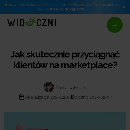
AI już wie, gdzie najlepiej kupić perfumy w Polsce. Czy Twoja marka jest
×
na liście?
Przejdź do raportu
Jak skutecznie przyciągnąć
klientów na marketplace?
Emilia Kołyszko
|
Aktualizacja 2025-12-13
Dodano 2025-02-04