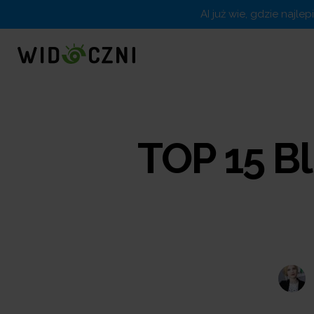
AI już wie, gdzie najle
TOP 15 B