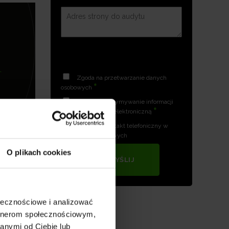
Zgoda na przetwarzanie danych
*
osobowych
Zgoda na otrzymywanie informacji
*
handlowych drogą elektroniczną
Zgoda na kontakt telefoniczny w
celach marketingowych
O plikach cookies
WYŚLIJ
ołecznościowe i analizować
artnerom społecznościowym,
anymi od Ciebie lub