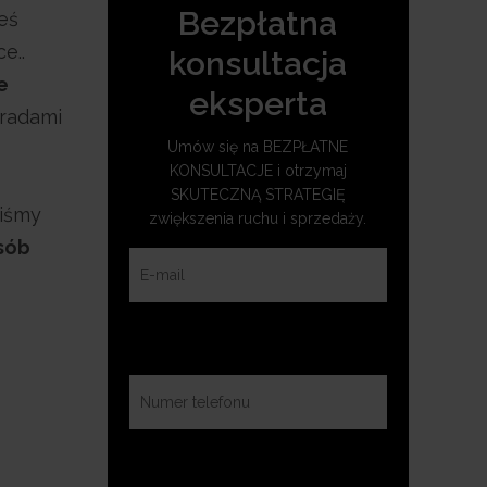
Bezpłatna
teś
e..
konsultacja
e
eksperta
oradami
Umów się na BEZPŁATNE
KONSULTACJE i otrzymaj
SKUTECZNĄ STRATEGIĘ
liśmy
zwiększenia ruchu i sprzedaży.
sób