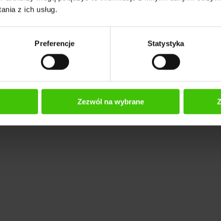
nia z ich usług.
Preferencje
Statystyka
uguję branżę kreatywną i e-commerce. Pomaga
Zezwól na wybrane
Z