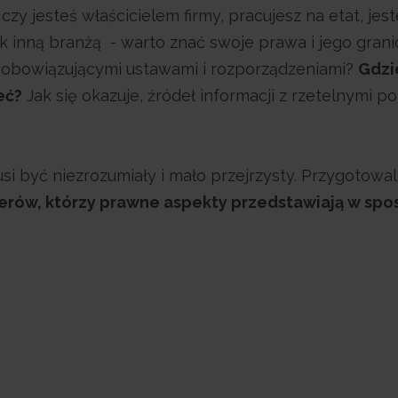
czy jesteś właścicielem firmy, pracujesz na etat, jes
 inną branżą - warto znać swoje prawa i jego granic
 obowiązującymi ustawami i rozporządzeniami?
Gdzi
eć?
Jak się okazuje, źródeł informacji z rzetelnymi p
i być niezrozumiały i mało przejrzysty. Przygotowa
erów, którzy prawne aspekty przedstawiają w spo