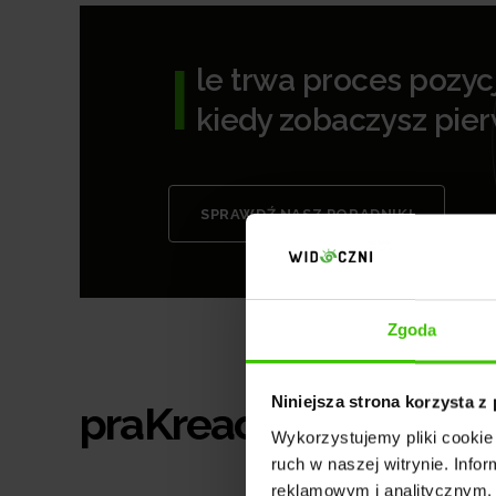
I
le trwa proces pozyc
kiedy zobaczysz pie
SPRAWDŹ NASZ PORADNIK!
Zgoda
Niniejsza strona korzysta z
praKreacja.pl
Wykorzystujemy pliki cookie 
ruch w naszej witrynie. Inf
reklamowym i analitycznym. 