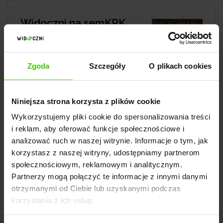
Widoczni na semKRK
2022 - relacja z
konferencji
Zgoda
Szczegóły
O plikach cookies
Niniejsza strona korzysta z plików cookie
Wykorzystujemy pliki cookie do spersonalizowania treści
i reklam, aby oferować funkcje społecznościowe i
analizować ruch w naszej witrynie. Informacje o tym, jak
korzystasz z naszej witryny, udostępniamy partnerom
społecznościowym, reklamowym i analitycznym.
Karolina Dopierała
Partnerzy mogą połączyć te informacje z innymi danymi
otrzymanymi od Ciebie lub uzyskanymi podczas
Specjalistka ds. marketingu internetowego. Ukończyła
korzystania z ich usług.
studia na kierunku Dziennikarstwo i Komunikacja o