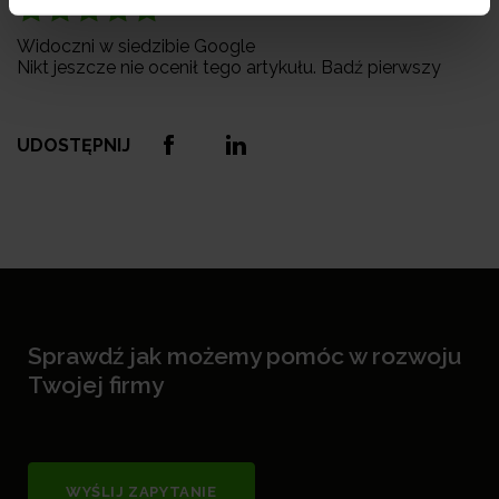
Widoczni w siedzibie Google
Nikt jeszcze nie ocenił tego artykułu. Badź pierwszy
UDOSTĘPNIJ
Sprawdź jak możemy pomóc w rozwoju
Twojej firmy
WYŚLIJ ZAPYTANIE