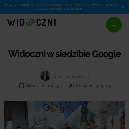
AI już wie, gdzie najlepiej kupić perfumy w Polsce. Czy Twoja marka jest
×
na liście?
Przejdź do raportu
Widoczni w siedzibie Google
Karolina Dopierała
|
Aktualizacja 2025-12-13
Dodano 2023-05-09