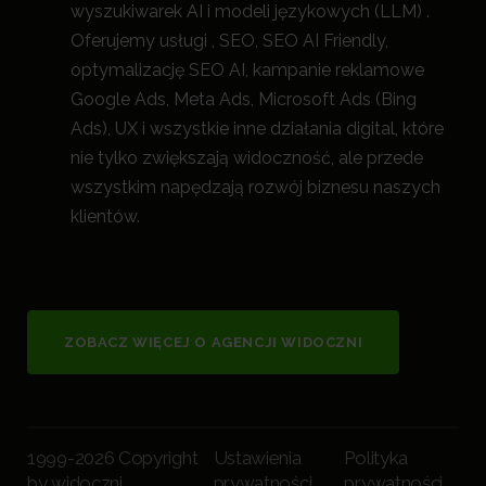
wyszukiwarek AI i modeli językowych (LLM) .
Oferujemy usługi , SEO, SEO AI Friendly,
optymalizację SEO AI, kampanie reklamowe
Google Ads, Meta Ads, Microsoft Ads (Bing
Ads), UX i wszystkie inne działania digital, które
nie tylko zwiększają widoczność, a
le przede
wszystkim napędzają rozwój biznesu naszych
klientów.
ZOBACZ WIĘCEJ O AGENCJI WIDOCZNI
1999-2026 Copyright
Ustawienia
Polityka
by widoczni
prywatności
prywatności