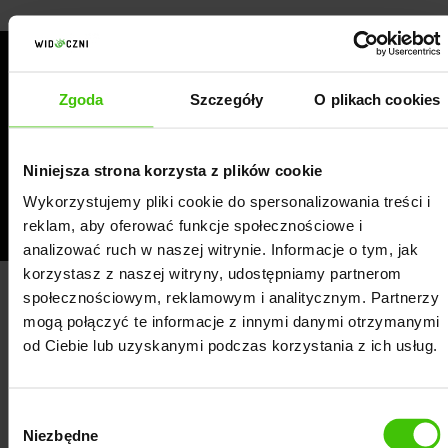
Pobierz darmowy poradnik dla
Zgoda
Szczegóły
O plikach cookies
sklepów internetowych
Niniejsza strona korzysta z plików cookie
Wykorzystujemy pliki cookie do spersonalizowania treści i
reklam, aby oferować funkcje społecznościowe i
analizować ruch w naszej witrynie. Informacje o tym, jak
korzystasz z naszej witryny, udostępniamy partnerom
społecznościowym, reklamowym i analitycznym. Partnerzy
Obserwuj konkurencyjne sklepy
mogą połączyć te informacje z innymi danymi otrzymanymi
internetowe
od Ciebie lub uzyskanymi podczas korzystania z ich usług.
Nie masz jeszcze klientów?
Badaj opinie w sieci o
Wybór
konkurencji i nie popełniaj tych samych błędów
.
Niezbędne
zgody
Opinie o sklepach internetowych znajdziesz w Google,