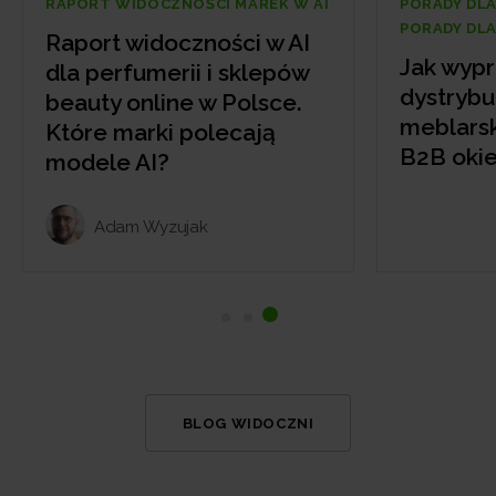
RAPORT WIDOCZNOŚCI MAREK W AI
PORADY DLA
PORADY DL
Raport widoczności w AI
Jak wyp
dla perfumerii i sklepów
dystrybu
beauty online w Polsce.
meblarsk
Które marki polecają
B2B oki
modele AI?
Adam Wyzujak
BLOG WIDOCZNI