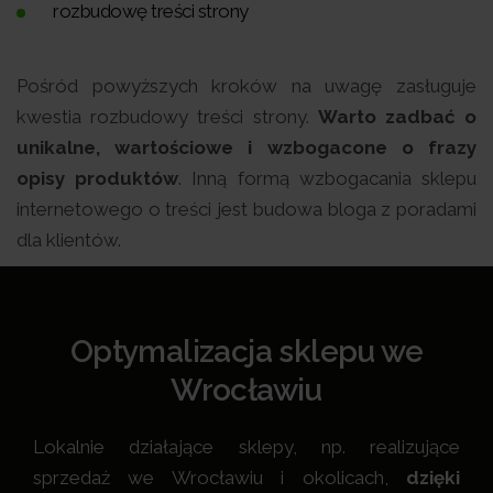
rozbudowę treści strony
Pośród powyższych kroków na uwagę zasługuje
kwestia rozbudowy treści strony.
Warto zadbać o
unikalne, wartościowe i wzbogacone o frazy
opisy produktów
. Inną formą wzbogacania sklepu
internetowego o treści jest budowa bloga z poradami
dla klientów.
Optymalizacja sklepu we
Wrocławiu
Lokalnie działające sklepy, np. realizujące
sprzedaż we Wrocławiu i okolicach,
dzięki