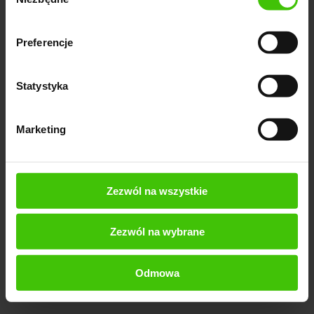
zgody
Preferencje
Statystyka
Jesteśmy jedną z
najlepiej i najczęściej
ocenianych agencji
marketingu internetowego w
Marketing
Polsce na największych platformach do ocen:
Google i Clutch.co. Zobacz, nasze oceny i
przekonaj się, że warto z nami współpracować.
Zezwól na wszystkie
» zobacz jak się z nami współpracuje
Zezwól na wybrane
Odmowa