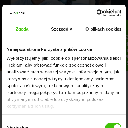
Zgoda
Szczegóły
O plikach cookies
Clutch.co to jedna z
najbardziej
wiarygodnych
Niniejsza strona korzysta z plików cookie
platform z opiniami na
Wykorzystujemy pliki cookie do spersonalizowania treści
świecie!
i reklam, aby oferować funkcje społecznościowe i
analizować ruch w naszej witrynie. Informacje o tym, jak
korzystasz z naszej witryny, udostępniamy partnerom
społecznościowym, reklamowym i analitycznym.
OPINIE
Partnerzy mogą połączyć te informacje z innymi danymi
otrzymanymi od Ciebie lub uzyskanymi podczas
korzystania z ich usług.
Ponad 750 pozytywnych opinii w
Google i 130 opinii na Clutch.co
Wybór
Niezbędne