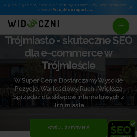
AI już wie, gdzie najlepiej kupić perfumy w Polsce. Czy Twoja marka jest
×
na liście?
Przejdź do raportu
Pozycjonowanie sklepów
Trójmiasto - skuteczne SEO
dla e-commerce w
Trójmieście
W Super Cenie Dostarczamy Wysokie
Pozycje, Wartościowy Ruch i Większą
Sprzedaż dla sklepów internetowych z
Trójmiasta
WYŚLIJ ZAPYTANIE