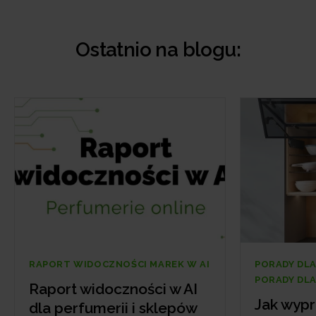
Ostatnio na blogu:
AI
PORADY DLA FIRM
RAPOR
PORADY DLA SKLEPÓW
Rapo
Jak wypromować
dla p