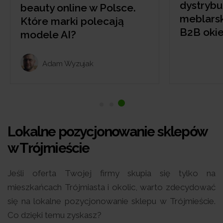
dystrybutora dla branży
medy
meblarskiej? Marketing
Któr
B2B okiem marki SAS
mode
Lokalne pozycjonowanie sklepów
w Trójmieście
Jeśli oferta Twojej firmy skupia się tylko na
mieszkańcach Trójmiasta i okolic, warto zdecydować
się na lokalne pozycjonowanie sklepu w Trójmieście.
Co dzięki temu zyskasz?