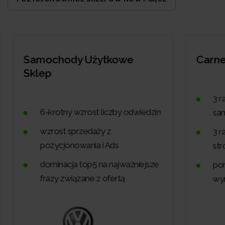
Carnet
3 razy więcej rezerwacji wynajmu
dzin
samochodów
3 razy więcej odwiedzających na
stronie
jsze
ponad 9500 fraz w czołówce
wyników Google