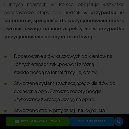
i innych miastach w Polsce obejmuje wszystkie
podstawowe etapy seo. Jednak
w przypadku e-
commerce, specjaliści ds. pozycjonowania muszą
zwrócić uwagę na inne aspekty niż w przypadku
pozycjonowanie strony internetowej
.
Dopasowanie słów kluczowych do klientów na
różnych etapach zakupowych i z różną
świadomością na temat firmy i jej oferty.
Stworzenie systemu zachęcającego klientów do
dodawania opinii. Zarówno roboty Google i
użytkownicy zwracają uwagę na opinie.
Stworzenie strony przyjaznej i intuicyjnej dla
użytkowników, zwłaszcza pod względem menu,
BEZPŁATNA KONSULTACJA
DYŻUR EKSPERTA
procesu zakupowego, zasad płatności i dostawy.