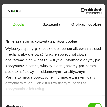
Pozycjonowanie w Stanach
Zjednoczonych - dodatkowe
korzyści dla Twojego biznesu
Zgoda
Szczegóły
O plikach cookies
Rozwijając działalność na rynku
Niniejsza strona korzysta z plików cookie
amerykańskim, warto postawić na działania,
Wykorzystujemy pliki cookie do spersonalizowania treści
które realnie wpływają na wzrost
i reklam, aby oferować funkcje społecznościowe i
widoczności, ruchu i konwersji.
jako Agencja
analizować ruch w naszej witrynie. Informacje o tym, jak
Digital oferujemy
pozycjonowanie stron
oraz
Goo
korzystasz z naszej witryny, udostępniamy partnerom
gle Ads
na terenie Stanów Zjednoczonych, które
społecznościowym, reklamowym i analitycznym.
opiera się na analizie danych, dopasowanej
Partnerzy mogą połączyć te informacje z innymi danymi
strategii SEO oraz ciągłej optymalizacji pod kątem
otrzymanymi od Ciebie lub uzyskanymi podczas
korzystania z ich usług.
algorytmów Google.
Współpracując z naszym zespołem, otrzymujesz
Wybór
nie tylko plan działań, ale wdrożenie rozwiązań,
Niezbędne