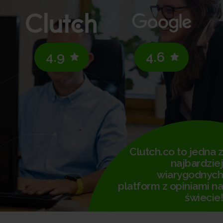
4.9
4.6
Clutch.co to jedna z
najbardziej
wiarygodnych
platform z opiniami na
świecie!