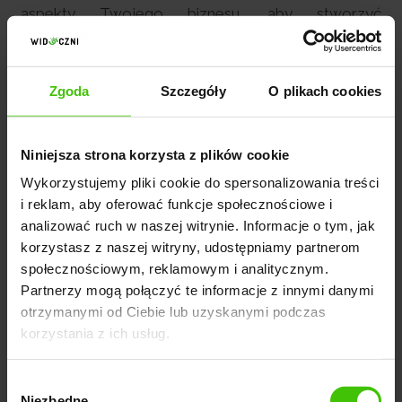
, aby stworzyć
nas, na szkoleniach stacjonarnych
nie tylko poprawi
tajniki budowania marki osobi
ch, ale również
zgłębisz AI marketing od podszew
. Skupiamy się na
szerokie wody promocji swojej
Zgoda
Szczegóły
O plikach cookies
h, analizujemy
Brytanii. Efekt? Lepiej zr
ze działania, aby
odbiorców, rynek i rozwin
Niniejsza strona korzysta z plików cookie
zultaty w rozwoju
efektywnej reklamie biznesu za 
Wykorzystujemy pliki cookie do spersonalizowania treści
ujesz pewność, że
(UK).
i reklam, aby oferować funkcje społecznościowe i
nie przemyślana i
analizować ruch w naszej witrynie. Informacje o tym, jak
jej firmy.
korzystasz z naszej witryny, udostępniamy partnerom
społecznościowym, reklamowym i analitycznym.
Partnerzy mogą połączyć te informacje z innymi danymi
otrzymanymi od Ciebie lub uzyskanymi podczas
korzystania z ich usług.
Wybór
Niezbędne