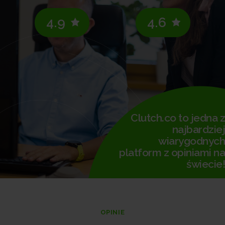
4.9
4.6
Clutch.co to jedna z
najbardziej
wiarygodnych
platform z opiniami na
świecie!
OPINIE