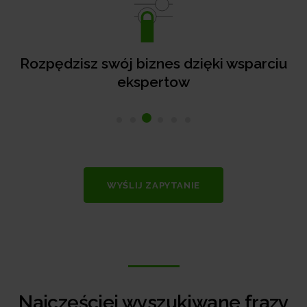
czasie i mi
 dzięki wsparciu
ow
WYŚLIJ ZAPYTANIE
Najczęściej wyszukiwane frazy