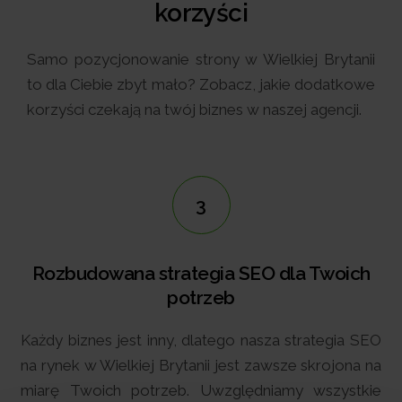
korzyści
Samo pozycjonowanie strony w Wielkiej Brytanii
to dla Ciebie zbyt mało? Zobacz, jakie dodatkowe
korzyści czekają na twój biznes w naszej agencji.
4
EO dla Twoich
Szkolenia market
Stwórz z nami własnych ekspert
asza strategia SEO
Inwestując w pozycjonowanie
 zawsze skrojona na
brytyjskim rynku, zyskujesz dos
dniamy wszystkie
szkoleń z różnych obszarów mar