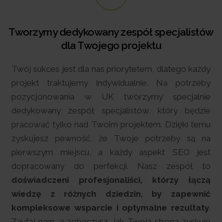
ł specjalistów
Zapewniamy optymalizacj
jektu
strategii SE
tem, dlatego każdy
SEO to nie tylko większy ruch na 
nie. Na potrzeby
wszystkim większa liczba klientów
ymy specjalnie
skupiamy się na optymalizac
ów, który będzie
oznacza, że każdy odwiedzający 
ktem. Dzięki temu
stać się Twoim klientem. Anali
 potrzeby są na
użytkowników, wdrażamy najlepsze
aspekt SEO jest
testujemy nowe rozwiązania, a
 Nasz zespół to
Twoje zyski z pozycjonowania 
i, którzy łączą
Brytanii. Dzięki temu nie tylko 
n, by zapewnić
odwiedzających, ale przede wsz
malne rezultaty
.
efektywność Twojej strony i
oja strona zyskuje
bezpośrednio przekłada się na w