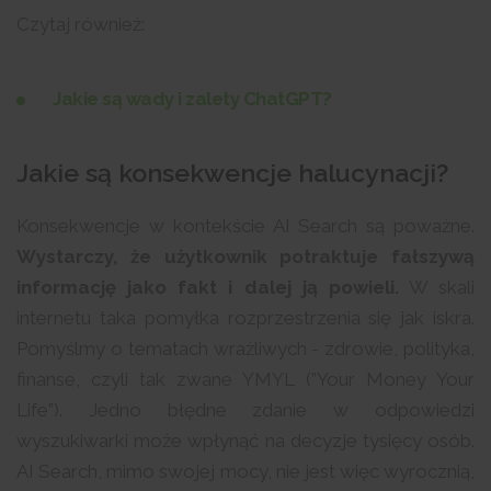
Czytaj również:
Jakie są wady i zalety ChatGPT?
Jakie są konsekwencje halucynacji?
Konsekwencje w kontekście AI Search są poważne.
Wystarczy, że użytkownik potraktuje fałszywą
informację jako fakt i dalej ją powieli.
W skali
internetu taka pomyłka rozprzestrzenia się jak iskra.
Pomyślmy o tematach wrażliwych - zdrowie, polityka,
finanse, czyli tak zwane YMYL (”Your Money Your
Life”). Jedno błędne zdanie w odpowiedzi
wyszukiwarki może wpłynąć na decyzje tysięcy osób.
AI Search, mimo swojej mocy, nie jest więc wyrocznią,