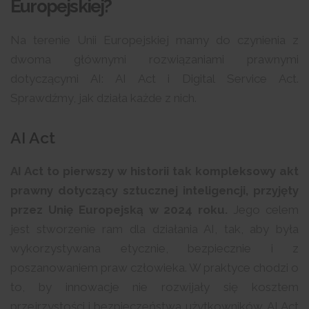
Europejskiej?
Na terenie Unii Europejskiej mamy do czynienia z
dwoma głównymi rozwiązaniami prawnymi
dotyczącymi AI: AI Act i Digital Service Act.
Sprawdźmy, jak działa każde z nich.
AI Act
AI Act to pierwszy w historii tak kompleksowy akt
prawny dotyczący sztucznej inteligencji, przyjęty
przez Unię Europejską w 2024 roku.
Jego celem
jest stworzenie ram dla działania AI, tak, aby była
wykorzystywana etycznie, bezpiecznie i z
poszanowaniem praw człowieka. W praktyce chodzi o
to, by innowacje nie rozwijały się kosztem
przejrzystości i bezpieczeństwa użytkowników. AI Act