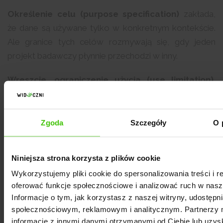
Określenie celu (purpose specification)
zakłada,
że dane są używane tylko w konkretnym kontekście.
Ale granice tych celów rozmywają się, gdy jeden
projekt badawczy płynnie przechodzi w inny.
Wreszcie, ograniczenie użycia (use limitation)
,
czyli zakaz wykorzystywania danych do nowych
celów bez zgody - bywa ignorowane, bo dane raz
wprowadzone do modelu trudno później wycofać.
Zgoda
Szczegóły
O 
Niniejsza strona korzysta z plików cookie
Jak działa kontrola i
Wykorzystujemy pliki cookie do spersonalizowania treści i r
oferować funkcje społecznościowe i analizować ruch w nasze
odpowiedzialność w AI Search?
Informacje o tym, jak korzystasz z naszej witryny, udostęp
społecznościowym, reklamowym i analitycznym. Partnerzy 
Kontrola i odpowiedzialność w świecie AI Search to
informacje z innymi danymi otrzymanymi od Ciebie lub uzy