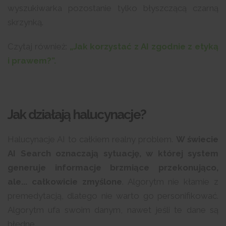
wyszukiwarka pozostanie tylko błyszczącą czarną
skrzynką.
Czytaj również:
„Jak korzystać z AI zgodnie z etyką
i prawem?”.
Jak działają halucynacje?
Halucynacje AI to całkiem realny problem.
W świecie
AI Search oznaczają sytuację, w której system
generuje informacje brzmiące przekonująco,
ale... całkowicie zmyślone
. Algorytm nie kłamie z
premedytacją, dlatego nie warto go personifikować.
Algorytm ufa swoim danym, nawet jeśli te dane są
błędne.