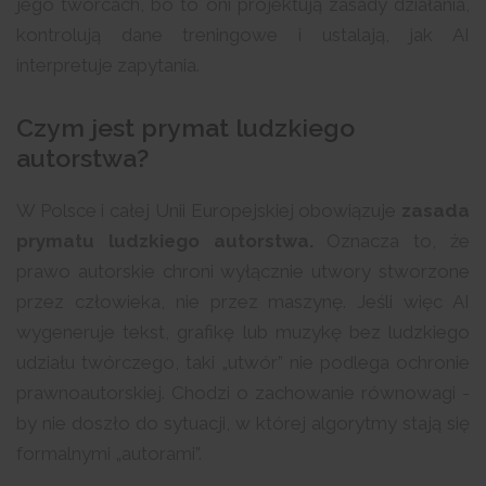
jego twórcach, bo to oni projektują zasady działania,
kontrolują dane treningowe i ustalają, jak AI
interpretuje zapytania.
Czym jest prymat ludzkiego
autorstwa?
W Polsce i całej Unii Europejskiej obowiązuje
zasada
prymatu ludzkiego autorstwa.
Oznacza to, że
prawo autorskie chroni wyłącznie utwory stworzone
przez człowieka, nie przez maszynę. Jeśli więc AI
wygeneruje tekst, grafikę lub muzykę bez ludzkiego
udziału twórczego, taki „utwór” nie podlega ochronie
prawnoautorskiej. Chodzi o zachowanie równowagi -
by nie doszło do sytuacji, w której algorytmy stają się
formalnymi „autorami”.