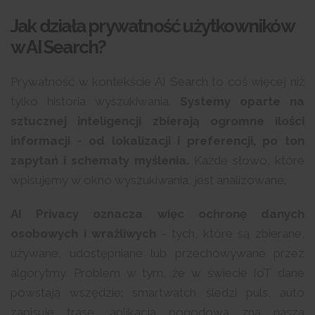
Jak działa prywatność użytkowników
w AI Search?
Prywatność w kontekście AI Search to coś więcej niż
tylko historia wyszukiwania.
Systemy oparte na
sztucznej inteligencji zbierają ogromne ilości
informacji - od lokalizacji i preferencji, po ton
zapytań i schematy myślenia.
Każde słowo, które
wpisujemy w okno wyszukiwania, jest analizowane.
AI Privacy oznacza więc ochronę danych
osobowych i wrażliwych
- tych, które są zbierane,
używane, udostępniane lub przechowywane przez
algorytmy. Problem w tym, że w świecie IoT dane
powstają wszędzie: smartwatch śledzi puls, auto
zapisuje trasę, aplikacja pogodowa zna naszą