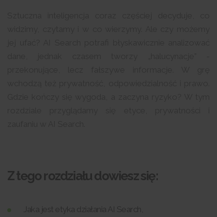
Sztuczna inteligencja coraz częściej decyduje, co
widzimy, czytamy i w co wierzymy. Ale czy możemy
jej ufać? AI Search potrafi błyskawicznie analizować
dane, jednak czasem tworzy „halucynacje” -
przekonujące, lecz fałszywe informacje. W grę
wchodzą też prywatność, odpowiedzialność i prawo.
Gdzie kończy się wygoda, a zaczyna ryzyko? W tym
rozdziale przyglądamy się etyce, prywatności i
zaufaniu w AI Search.
Z tego rozdziału dowiesz się:
Jaka jest etyka działania AI Search,