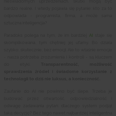
nieświadomych uprzedzeniach, skutki mogą być
bardzo realne. I wtedy pojawia się pytanie: kto za to
odpowiada - programista, firma, a może sama
sztuczna inteligencja?
Paradoks polega na tym, że im bardziej
AI
staje się
skomplikowana, tym chętniej jej ufamy. Bo działa
szybko, skutecznie, bez emocji. Ale to właśnie emocje
- nasza potrzeba zrozumienia i kontroli - są kluczem
do etyki.
Transparentność, możliwość
sprawdzenia źródeł i świadome korzystanie z
technologii to dziś nie luksus, a konieczność.
Zaufanie do AI nie powinno być ślepe. Trzeba je
budować przez otwartość, odpowiedzialność i
odwagę zadawania pytań: dlaczego system podjął
taką decyzję? Bez tego nawet najbardziej inteligentna