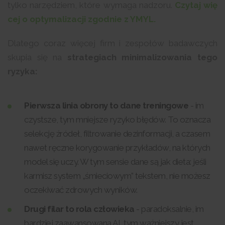
tylko narzędziem, które wymaga nadzoru.
Czytaj wię
cej o optymalizacji zgodnie z YMYL.
Dlatego coraz więcej firm i zespołów badawczych
skupia się na
strategiach minimalizowania tego
ryzyka:
Pierwsza linia obrony to dane treningowe
- im
czystsze, tym mniejsze ryzyko błędów. To oznacza
selekcję źródeł, filtrowanie dezinformacji, a czasem
nawet ręczne korygowanie przykładów, na których
model się uczy. W tym sensie dane są jak dieta: jeśli
karmisz system „śmieciowym” tekstem, nie możesz
oczekiwać zdrowych wyników.
Drugi filar to rola człowieka
- paradoksalnie, im
bardziej zaawansowana AI, tym ważniejszy jest