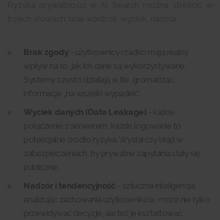
Ryzyka prywatności w AI Search można streścić w
trzech słowach: brak kontroli, wyciek, nadzór.
Brak zgody
- użytkownicy rzadko mają realny
wpływ na to, jak ich dane są wykorzystywane.
Systemy często działają w tle, gromadząc
informacje „na wszelki wypadek”.
Wyciek danych (Data Leakage)
- każde
połączenie z serwerem, każde logowanie to
potencjalne źródło ryzyka. Wystarczy błąd w
zabezpieczeniach, by prywatne zapytania stały się
publiczne.
Nadzór i tendencyjność
- sztuczna inteligencja,
analizując zachowania użytkowników, może nie tylko
przewidywać decyzje, ale też je kształtować.