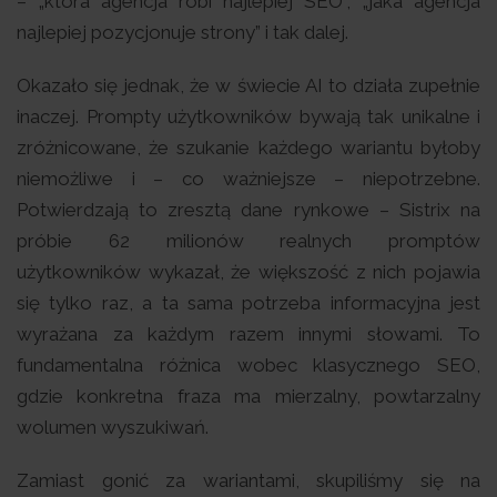
– „która agencja robi najlepiej SEO”, „jaka agencja
najlepiej pozycjonuje strony” i tak dalej.
Okazało się jednak, że w świecie AI to działa zupełnie
inaczej. Prompty użytkowników bywają tak unikalne i
zróżnicowane, że szukanie każdego wariantu byłoby
niemożliwe i – co ważniejsze – niepotrzebne.
Potwierdzają to zresztą dane rynkowe – Sistrix na
próbie 62 milionów realnych promptów
użytkowników wykazał, że większość z nich pojawia
się tylko raz, a ta sama potrzeba informacyjna jest
wyrażana za każdym razem innymi słowami. To
fundamentalna różnica wobec klasycznego SEO,
gdzie konkretna fraza ma mierzalny, powtarzalny
wolumen wyszukiwań.
Zamiast gonić za wariantami, skupiliśmy się na