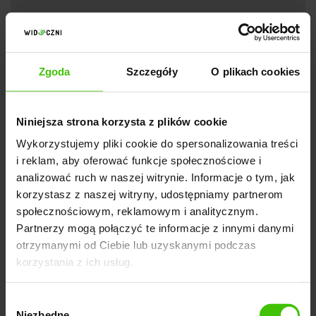
„Prompty bez nazwy marki mówią więcej
prawdy o popycie niż cały monitoring
brandowy. Pokazują, czego Twoi
Zgoda
Szczegóły
O plikach cookies
potencjalni klienci szukają, zanim wiedzą,
że szukają Ciebie. Gdy wszyscy
Niniejsza strona korzysta z plików cookie
konkurenci śledzą tylko siebie, Ty masz
Wykorzystujemy pliki cookie do spersonalizowania treści
szerszą perspektywę – widzisz nie tylko
i reklam, aby oferować funkcje społecznościowe i
kogoś, kto szuka Ciebie, ale kogoś, kto
analizować ruch w naszej witrynie. Informacje o tym, jak
szuka rozwiązania problemu, który
korzystasz z naszej witryny, udostępniamy partnerom
rozwiązujesz, tyle że jeszcze nie wie, że
społecznościowym, reklamowym i analitycznym.
Partnerzy mogą połączyć te informacje z innymi danymi
to właśnie Ty możesz go rozwiązać.”
otrzymanymi od Ciebie lub uzyskanymi podczas
korzystania z ich usług.
— Igor Adamski, ekspert SEO AI, agencja
widoczni
Wybór
Niezbędne