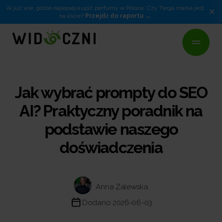
AI już wie, gdzie najlepiej kupić perfumy w Polsce. Czy Twoja marka jest
×
na liście?
Przejdź do raportu
Jak wybrać prompty do SEO
AI? Praktyczny poradnik na
podstawie naszego
doświadczenia
Anna Zalewska
Dodano 2026-06-03