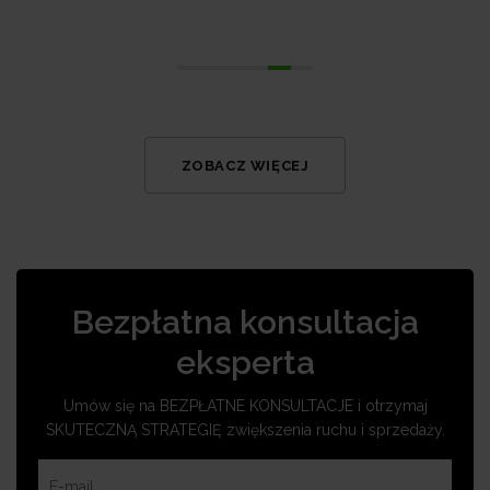
ZOBACZ WIĘCEJ
Bezpłatna konsultacja
eksperta
Umów się na BEZPŁATNE KONSULTACJE i otrzymaj
SKUTECZNĄ STRATEGIĘ zwiększenia ruchu i sprzedaży.