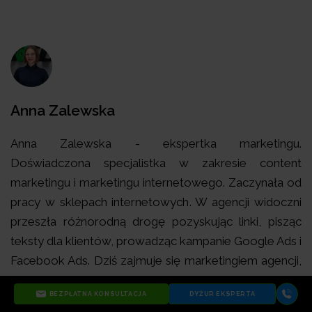
Anna Zalewska
Anna Zalewska - ekspertka marketingu.
Doświadczona specjalistka w zakresie content
marketingu i marketingu internetowego. Zaczynała od
pracy w sklepach internetowych. W agencji widoczni
przeszła różnorodną drogę pozyskując linki, pisząc
teksty dla klientów, prowadząc kampanie Google Ads i
Facebook Ads. Dziś zajmuje się marketingiem agencji,
dbając o jej markę i rozpoznawalność, również w
BEZPŁATNA KONSULTACJA
DYŻUR EKSPERTA
zakresie employer brandingu. Trenerka Akademii