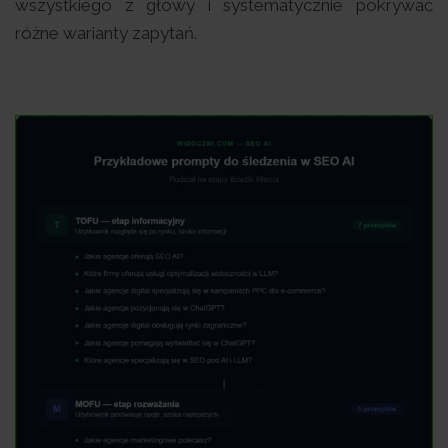
wszystkiego z głowy i systematycznie pokrywać
różne warianty zapytań.