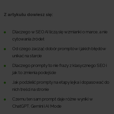
Z artykułu dowiesz się:
Dlaczego w SEO AI liczą się wzmianki o marce, a nie
cytowania źródeł
Od czego zacząć dobór promptów i jakich błędów
unikać na starcie
Dlaczego prompty to nie frazy z klasycznego SEO i
jak to zmienia podejście
Jak podzielić prompty na etapy lejka i dopasować do
nich treści na stronie
Czemu ten sam prompt daje różne wyniki w
ChatGPT, Gemini i AI Mode