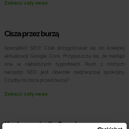
Zobacz cały news
Cisza przez burzą
Specjaliści SEO! Czas przygotować się do kolejnej
aktualizacji Google Core. Przypuszcza się, że nastąpi
ona w najbliższych tygodniach. Ruch z różnych
narzędzi SEO jest obecnie nadzwyczaj spokojny.
Czyżby to cisza przed burzą?
Zobacz cały news
Konkurencja dla Google