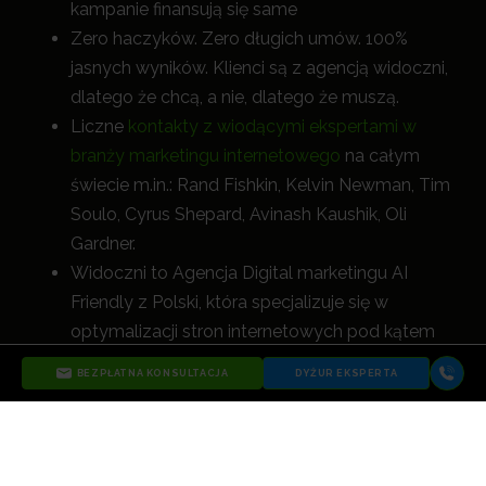
kampanie finansują się same
Zero haczyków. Zero długich umów. 100%
jasnych wyników. Klienci są z agencją widoczni,
dlatego że chcą, a nie, dlatego że muszą.
Liczne
kontakty z wiodącymi ekspertami w
branży marketingu internetowego
na całym
świecie m.in.: Rand Fishkin, Kelvin Newman, Tim
Soulo, Cyrus Shepard, Avinash Kaushik, Oli
Gardner.
Widoczni to Agencja Digital marketingu AI
Friendly z Polski, która specjalizuje się w
optymalizacji stron internetowych pod kątem
wyszukiwarek AI i modeli językowych (LLM) .
BEZPŁATNA KONSULTACJA
DYŻUR EKSPERTA
Oferujemy usługi , SEO, SEO AI Friendly,
optymalizację SEO AI, kampanie reklamowe
Google Ads, Meta Ads, Microsoft Ads (Bing
Ads), UX i wszystkie inne działania digital, które