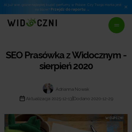
AI już wie, gdzie najlepiej kupić perfumy w Polsce. Czy Twoja marka jest
×
na liście?
Przejdź do raportu
SEO Prasówka z Widocznym -
sierpień 2020
Adrianna Nowak
|
Aktualizacja 2025-12-13
Dodano 2020-12-29