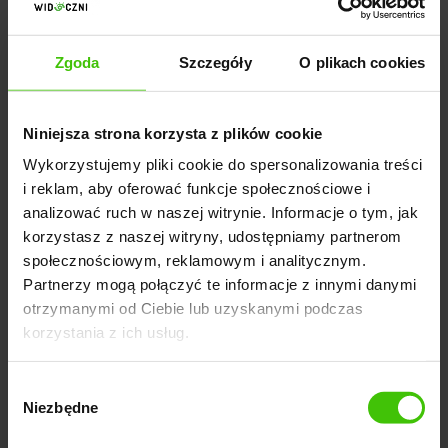
Część sukcesu wyszukiwania mobilnego Google
polega na tym, że jest to domyślna wyszukiwarka dla
Zgoda
Szczegóły
O plikach cookies
iPhone'a. Firma przez lata zapłaciła miliardy za ten
przywilej. Ostatnio jednak pojawiły się spekulacje
Niniejsza strona korzysta z plików cookie
jakoby Apple pracowało nad stworzeniem swojej
Wykorzystujemy pliki cookie do spersonalizowania treści
własnej i pełnej wyszukiwarki internetowej. Czy
i reklam, aby oferować funkcje społecznościowe i
Google ma się czego bać?
analizować ruch w naszej witrynie. Informacje o tym, jak
korzystasz z naszej witryny, udostępniamy partnerom
społecznościowym, reklamowym i analitycznym.
Partnerzy mogą połączyć te informacje z innymi danymi
Zobacz cały news
otrzymanymi od Ciebie lub uzyskanymi podczas
korzystania z ich usług.
Wybór
Bezpłatna konsultacja
Niezbędne
zgody
eksperta