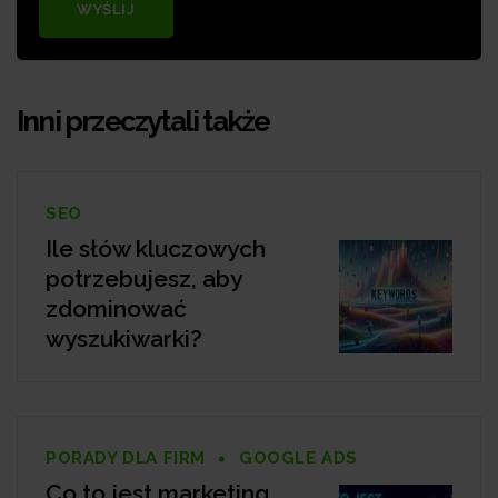
WYŚLIJ
Inni przeczytali także
SEO
Ile słów kluczowych
potrzebujesz, aby
zdominować
wyszukiwarki?
PORADY DLA FIRM
GOOGLE ADS
Co to jest marketing