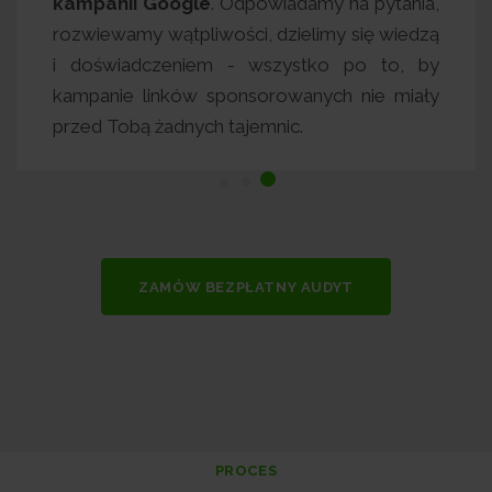
zmierza w
kampanii Google
. Odpowiadamy na py
sz czekał
rozwiewamy wątpliwości, dzielimy się 
dziesiątek
i doświadczeniem - wszystko po t
ekun sam
kampanie linków sponsorowanych nie
taktował.
przed Tobą żadnych tajemnic.
ZAMÓW BEZPŁATNY AUDYT
PROCES