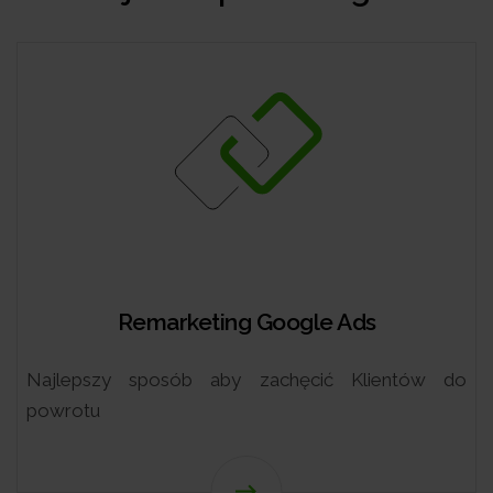
Remarketing Google Ads
zy sposób aby zachęcić Klientów do
Atrakcyj
wyszukiw