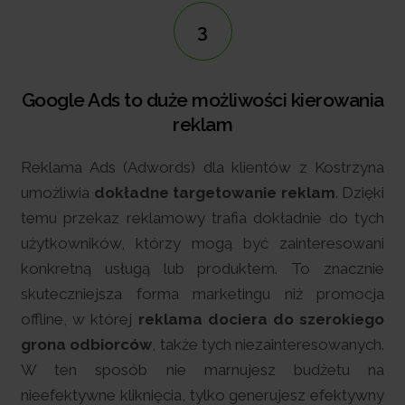
3
le Ads to duże możliwości kierowania
Goog
reklam
inte
ma Ads (Adwords) dla klientów z Kostrzyna
Kamp
iwia
dokładne targetowanie reklam
. Dzięki
rekl
przekaz reklamowy trafia dokładnie do tych
stac
kowników, którzy mogą być zainteresowani
rekl
retną usługą lub produktem. To znacznie
pro
eczniejsza forma marketingu niż promocja
zain
ne, w której
reklama dociera do szerokiego
które
a odbiorców
, także tych niezainteresowanych.
sklep
n sposób nie marnujesz budżetu na
ektywne kliknięcia, tylko generujesz efektywny