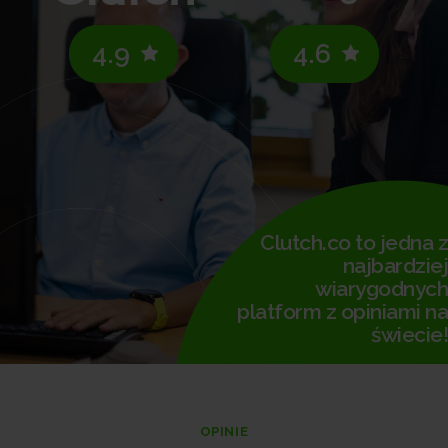
4.9
4.6
Clutch.co to jedna z
najbardziej
wiarygodnych
platform z opiniami na
świecie!
OPINIE