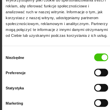
Wykorzystujemy pliki cookie do spersonalizowania treści i
kluczowych,
reklam, aby oferować funkcje społecznościowe i
przedstawiamy propozycje stron
analizować ruch w naszej witrynie. Informacje o tym, jak
docelowych,
korzystasz z naszej witryny, udostępniamy partnerom
społecznościowym, reklamowym i analitycznym. Partnerzy
opracowujemy strategię Google Ads,
mogą połączyć te informacje z innymi danymi otrzymanymi
od Ciebie lub uzyskanymi podczas korzystania z ich usług.
określamy cele kampanii.
Wybór
Niezbędne
zgody
II. Tworzenie kampanii Google Ads przez
Preferencje
agencję Ads (Adwords)
Statystyka
Przebieg
Marketing
Na sukces kampanii wpływa wiele