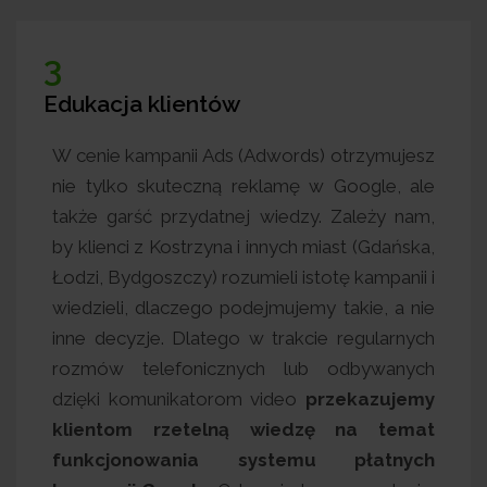
3
Edukacja klientów
 dlatego
W cenie kampanii Ads (Adwords) otrzy
 naszymi
nie tylko skuteczną reklamę w Googl
miast. Raz
także garść przydatnej wiedzy. Zależ
raporty
by klienci z Kostrzyna i innych miast (Gd
a bieżąco
Łodzi, Bydgoszczy) rozumieli istotę kamp
entami
wiedzieli, dlaczego podejmujemy takie,
nsultować
inne decyzje. Dlatego w trakcie regul
ne zmiany
rozmów telefonicznych lub odbyw
by klient
dzięki komunikatorom video
przekaz
pecjalista
klientom rzetelną wiedzę na 
 robi, a
funkcjonowania systemu płat