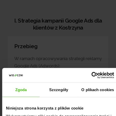
I. Strategia kampanii Google Ads dla
klientów z Kostrzyna
Przebieg
W ramach opracowywania strategii reklamy
Google Ads (Adwords):
przeprowadzamy analizę branży i
Zgoda
Szczegóły
O plikach cookies
konkurencji,
określamy potrzeby i cele klienta,
Niniejsza strona korzysta z plików cookie
przeprowadzamy research słów