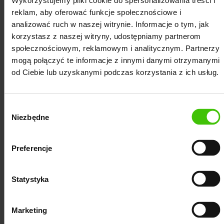
Wykorzystujemy pliki cookie do spersonalizowania treści i
agencji zwłaszcza z Twoją branżą.
reklam, aby oferować funkcje społecznościowe i
analizować ruch w naszej witrynie. Informacje o tym, jak
Zweryfikuj status Google Partnera.
korzystasz z naszej witryny, udostępniamy partnerom
Zapoznaj się z zasadami współpracy i
społecznościowym, reklamowym i analitycznym. Partnerzy
wypowiedzenia, czy wszystko jest przejrzyste.
mogą połączyć te informacje z innymi danymi otrzymanymi
od Ciebie lub uzyskanymi podczas korzystania z ich usług.
Dowiedz się, jak przebiega proces komunikacji i
raportowania.
Wybór
Sprawdź co obejmuje cena kampanii, a za co musisz
Niezbędne
zgody
dopłacić.
Preferencje
Statystyka
Lokalne kampanie Google
Adwords - Zielona Góra
Marketing