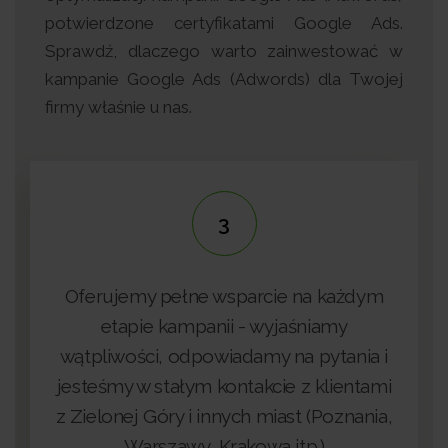
potwierdzone certyfikatami Google Ads.
Sprawdź, dlaczego warto zainwestować w
kampanie Google Ads (Adwords) dla Twojej
firmy właśnie u nas.
3
4
ełne wsparcie na każdym
ampanii - wyjaśniamy
 odpowiadamy na pytania i
Jesteśmy na bieżą
ałym kontakcie z klientami
branży i stale posz
y i innych miast (Poznania,
awy, Krakowa itp.)