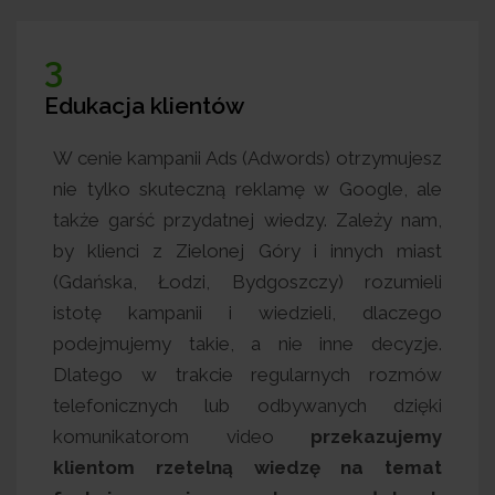
3
Edukacja klientów
zm, dlatego
W cenie kampanii Ads (Adwords) ot
ie z naszymi
nie tylko skuteczną reklamę w Go
 innych miast.
także garść przydatnej wiedzy. Za
jemy raporty
by klienci z Zielonej Góry i inn
to
na bieżąco
(Gdańska, Łodzi, Bydgoszczy) 
klientami
istotę kampanii i wiedzieli, 
 skonsultować
podejmujemy takie, a nie inne
ualne zmiany
Dlatego w trakcie regularnyc
to, by klient
telefonicznych lub odbywanyc
 a specjalista
komunikatorom video
prze
 co robi, a
klientom rzetelną wiedzę 