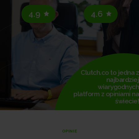
4.9
4.6
Clutch.co to jedna z
najbardziej
wiarygodnych
platform z opiniami na
świecie!
OPINIE