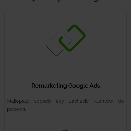
keting Google Ads
G
ób aby zachęcić Klientów do
Atrakcyjna preze
wyszukiwarce