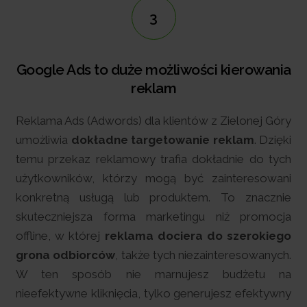
3
Ads to duże możliwości kierowania
Google 
reklam
intern
ds (Adwords) dla klientów z Zielonej Góry
Kampani
a
dokładne targetowanie reklam
. Dzięki
reklamy 
ekaz reklamowy trafia dokładnie do tych
stacjona
ików, którzy mogą być zainteresowani
reklamę
ą usługą lub produktem. To znacznie
produk
iejsza forma marketingu niż promocja
zainwest
w której
reklama dociera do szerokiego
której ce
dbiorców
, także tych niezainteresowanych.
sklepie w
sposób nie marnujesz budżetu na
wne kliknięcia, tylko generujesz efektywny