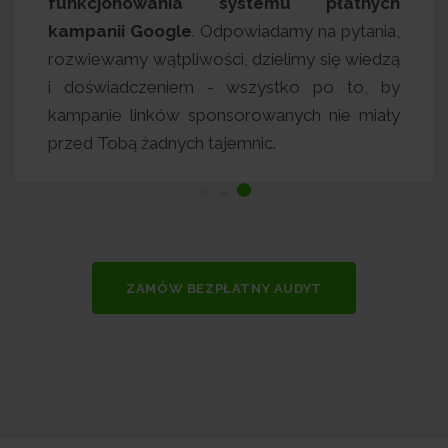
s) zmierza w
funkcjonowania systemu p
dziesz czekał
kampanii Google
. Odpowiadamy n
sał dziesiątek
rozwiewamy wątpliwości, dzielimy 
opiekun sam
i doświadczeniem - wszystko p
 kontaktował.
kampanie linków sponsorowanych 
przed Tobą żadnych tajemnic.
ZAMÓW BEZPŁATNY AUDYT