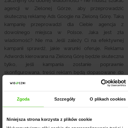
Zacznijmy od dobrej wiadomości - nie musisz szukać
agencji w Zielonej Górze, aby przeprowadzić
skuteczną reklamę Ads Google na Zieloną Górę. Taką
kampanię przeprowadzi dla Ciebie agencja z
dowolnego miejsca w Polsce. Jaka jest zła
wiadomość? Nie ma. Jeśli zależy Ci na efektywnej
kampanii sprawdź, jakie warunki oferuje. Reklama
Adwords kierowana na Zieloną Górę będzie skuteczna
tylko, jeśli kampania zostanie poprawnie
skonfigurowana, treści reklam będą dopasowane do
odbiorcy, a agencja będzie optymalizowała i
analizowała reklamę Adwords w Zielonej Górze
regularnie.
Co warto zrobić przed wyborem agencji
Zgoda
Szczegóły
O plikach cookies
PCC dla Twojej firmy ze Zielonej Góry?
Niniejsza strona korzysta z plików cookie
Poznaj kwalifikacje pracowników i doświadczenie