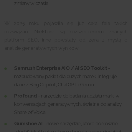
zmiany w czasie.
W 2025 roku pojawiła się już cała fala takich
rozwiązań. Niektóre są rozszerzeniem znanych
platform SEO, inne powstały od zera z myślą o
analizie generatywnych wyników:
Semrush Enterprise AIO / AI SEO Toolkit
-
rozbudowany pakiet dla dużych marek, integruje
dane z Bing Copilot, ChatGPT i Gemini.
Profound
- narzędzie do badania udziału marki w
konwersacjach generatywnych, świetne do analizy
Share of Voice.
Gumshoe.AI
- nowe narzędzie, które dosłownie
„śledzi”, jak AI cytuje Twoje treści w odpowiedziach.