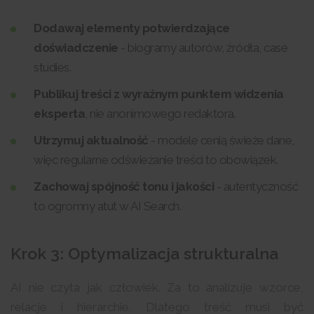
Dodawaj elementy potwierdzające
doświadczenie
- biogramy autorów, źródła, case
studies.
Publikuj treści z wyraźnym punktem widzenia
eksperta
, nie anonimowego redaktora.
Utrzymuj aktualność
- modele cenią świeże dane,
więc regularne odświeżanie treści to obowiązek.
Zachowaj spójność tonu i jakości
- autentyczność
to ogromny atut w AI Search.
Krok 3: Optymalizacja strukturalna
AI nie czyta jak człowiek. Za to analizuje wzorce,
relacje i hierarchie. Dlatego treść musi być