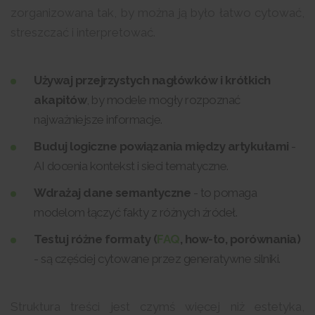
zorganizowana tak, by można ją było łatwo cytować,
streszczać i interpretować.
Używaj przejrzystych nagłówków i krótkich
akapitów
, by modele mogły rozpoznać
najważniejsze informacje.
Buduj logiczne powiązania między artykułami
-
AI docenia kontekst i sieci tematyczne.
Wdrażaj dane semantyczne
- to pomaga
modelom łączyć fakty z różnych źródeł.
Testuj różne formaty (
FAQ
, how-to, porównania)
- są częściej cytowane przez generatywne silniki.
Struktura treści jest czymś więcej niż estetyka,