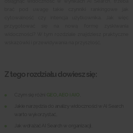
osiągnąć widoczność w wynikach AI Search, trzeba
brać pod uwagę takie czynniki rankingowe jak
cytowalność czy intencja użytkownika. Jak więc
przygotować się na nową formę zyskiwania
widoczności? W tym rozdziale znajdziesz praktyczne
wskazówki i przewidywania na przyszłość.
Z tego rozdziału dowiesz się:
Czym się różni
GEO, AEO i AIO
,
Jakie narzędzia do analizy widoczności w AI Search
warto wykorzystać,
Jak wdrażać AI Search w organizacji,