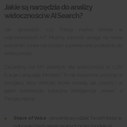
Jakie są narzędzia do analizy
widoczności w AI Search?
Jak sprawdzić, czy Twoja marka istnieje w
odpowiedziach AI? Musmy zwrócić uwagę na nowe
wskaźniki, nowe narzędzia i zupełnie inne podejście do
widoczności.
Zacznijmy od KPI ważnych dla widoczności w LLM
(Large Language Models). To nie klasyczne pozycje w
Google’u, lecz metryki, które mówią, jak często i w
jakim kontekście sztuczna inteligencja „mówi” o
Twojej marce:
Share of Voice
- procentowy udział Twoich treści w
odpowiedziach generowanych przez modele AI.