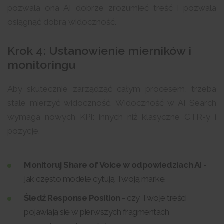
pozwala ona AI dobrze zrozumieć treść i pozwala
osiągnąć dobrą widoczność.
Krok 4: Ustanowienie mierników i
monitoringu
Aby skutecznie zarządząć całym procesem, trzeba
stale mierzyć widoczność. Widoczność w AI Search
wymaga nowych KPI: innych niż klasyczne CTR-y i
pozycje.
Monitoruj Share of Voice w odpowiedziach AI
-
jak często modele cytują Twoją markę.
Śledź Response Position
- czy Twoje treści
pojawiają się w pierwszych fragmentach