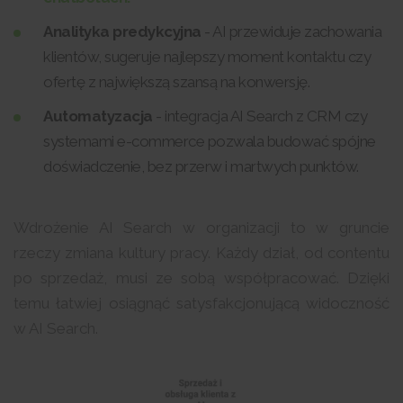
Analityka predykcyjna
- AI przewiduje zachowania
klientów, sugeruje najlepszy moment kontaktu czy
ofertę z największą szansą na konwersję.
Automatyzacja
- integracja AI Search z CRM czy
systemami e-commerce pozwala budować spójne
doświadczenie, bez przerw i martwych punktów.
Wdrożenie AI Search w organizacji to w gruncie
rzeczy zmiana kultury pracy. Każdy dział, od contentu
po sprzedaż, musi ze sobą współpracować. Dzięki
temu łatwiej osiągnąć satysfakcjonującą widoczność
w AI Search.