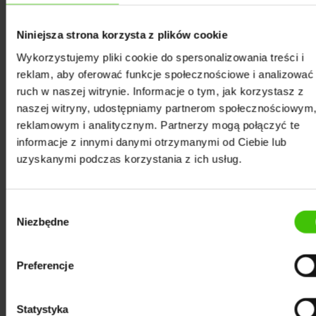
naturalna, logiczna i precyzyjna. Modele językowe
analizują ton, strukturę i kontekst, więc surowy tekst
Niniejsza strona korzysta z plików cookie
SEO to dziś za mało. Liczy się sposób, w jaki Twoja
Wykorzystujemy pliki cookie do spersonalizowania treści i
treść komunikuje się z użytkownikiem.
reklam, aby oferować funkcje społecznościowe i analizować
ruch w naszej witrynie. Informacje o tym, jak korzystasz z
Treści konwersacyjne -
pisane językiem ludzi, nie
naszej witryny, udostępniamy partnerom społecznościowym
reklamowym i analitycznym. Partnerzy mogą połączyć te
maszyn. Odpowiadają wprost, zwięźle, ale z mają
informacje z innymi danymi otrzymanymi od Ciebie lub
osobisty sznyt ich autora.
uzyskanymi podczas korzystania z ich usług.
Strukturyzacja pod cytowanie
- krótkie akapity,
jasne nagłówki i zdania, które AI może łatwo
Wybór
wykorzystać w odpowiedzi.
Niezbędne
zgody
Dane strukturalne (Schema Markup)
- nadal
ważne, jednak teraz wspierają modele generatywne
Preferencje
w rozumieniu kontekstu, nie tylko roboty Google’a.
Aktualność
- LLM-y preferują treści świeże i stale
Statystyka