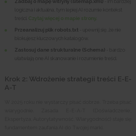
Zadbaj o mapę witryny (sitemap.xml)
- im bardziej
logiczna i aktualna, tym lepiej AI rozumie kontekst
treści.
Czytaj więcej o mapie strony.
Przeanalizuj plik robots.txt
- upewnij się, że nie
blokujesz kluczowych katalogów.
Zastosuj dane strukturalne (Schema)
- bardzo
ułatwiają one AI skanowanie i rozumienie treści.
Krok 2: Wdrożenie strategii treści E-E-
A-T
W 2025 roku nie wystarczy pisać dobrze. Trzeba pisać
wiarygodnie. Zasada E-E-A-T (Doświadczenie,
Ekspertyza, Autorytatywność, Wiarygodność) staje się
fundamentem zaufania AI do Twojej marki.