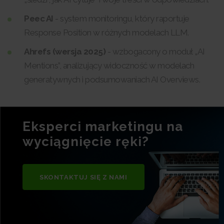
Peec AI
- system monitoringu, który raportuje
Response Position w różnych modelach LLM.
Ahrefs (wersja 2025)
- wzbogacony o moduł „AI
Mentions”, analizujący widoczność w modelach
generatywnych i podsumowaniach AI Overviews.
Eksperci marketingu na
wyciągnięcie ręki?
SKONTAKTUJ SIĘ Z NAMI