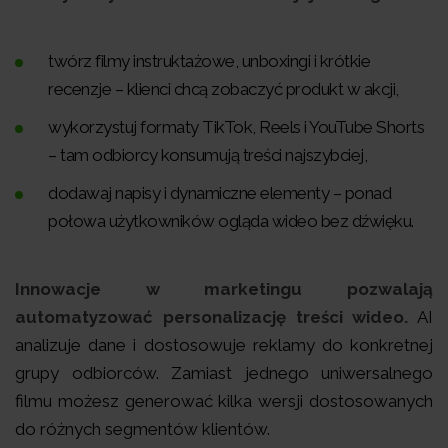
twórz filmy instruktażowe, unboxingi i krótkie
recenzje – klienci chcą zobaczyć produkt w akcji,
wykorzystuj formaty TikTok, Reels i YouTube Shorts
– tam odbiorcy konsumują treści najszybciej,
dodawaj napisy i dynamiczne elementy – ponad
połowa użytkowników ogląda wideo bez dźwięku.
Innowacje w marketingu pozwalają
automatyzować personalizację treści wideo.
AI
analizuje dane i dostosowuje reklamy do konkretnej
grupy odbiorców. Zamiast jednego uniwersalnego
filmu możesz generować kilka wersji dostosowanych
do różnych segmentów klientów.