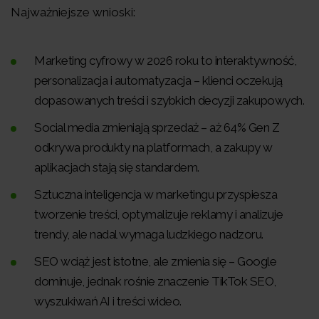
Najważniejsze wnioski:
Marketing cyfrowy w 2026 roku to interaktywność,
personalizacja i automatyzacja – klienci oczekują
dopasowanych treści i szybkich decyzji zakupowych.
Social media zmieniają sprzedaż – aż 64% Gen Z
odkrywa produkty na platformach, a zakupy w
aplikacjach stają się standardem.
Sztuczna inteligencja w marketingu przyspiesza
tworzenie treści, optymalizuje reklamy i analizuje
trendy, ale nadal wymaga ludzkiego nadzoru.
SEO wciąż jest istotne, ale zmienia się – Google
dominuje, jednak rośnie znaczenie TikTok SEO,
wyszukiwań AI i treści wideo.