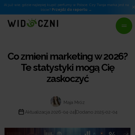
AI już wie, gdzie najlepiej kupić perfumy w Polsce. Czy Twoja marka jest na
liście?
Przejdź do raportu
Co zmieni marketing w 2026?
Te statystyki mogą Cię
zaskoczyć
Maja Mróz
|
Aktualizacja 2026-04-24
Dodano 2025-02-04