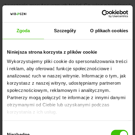
tworzenie merytorycznych treści. Co więc powinieneś
zrobić, by treści, które publikujesz, miały wysoką
jakość i skutecznie przyciągały odbiorców?
Zgoda
Szczegóły
O plikach cookies
Zadbaj o wysoką wartość
merytoryczną treści
Niniejsza strona korzysta z plików cookie
Wykorzystujemy pliki cookie do spersonalizowania treści
Twórz treści oparte na twardych danych, analizach
i reklam, aby oferować funkcje społecznościowe i
rynkowych i sprawdzonych źródłach, takich jak
analizować ruch w naszej witrynie. Informacje o tym, jak
raporty branżowe, statystyki z narzędzi analitycznych
korzystasz z naszej witryny, udostępniamy partnerom
czy case studies.
Pisz o realnych problemach
społecznościowym, reklamowym i analitycznym.
Twojej grupy docelowej i dostarczaj konkretne
Partnerzy mogą połączyć te informacje z innymi danymi
odpowiedzi.
Unikaj wstępów, które niczego nie
otrzymanymi od Ciebie lub uzyskanymi podczas
korzystania z ich usług.
wyjaśniają, i akapitów, które powtarzają wcześniej
wypowiedziane tezy. Przysłowiowe lanie wody nic Ci
Wybór
nie da, a jedynie zniechęci użytkowników do dalszej
Niezbędne