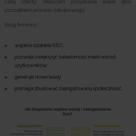
całej oferty, miejscem pozyskania leada albo
początkiem procesu zakupowego.
Blog firmowy:
wspiera działania SEO,
pozwala zwiększyć świadomość marki wśród
użytkowników
generuje nowe leady
pomaga zbudować zaangażowaną społeczność.