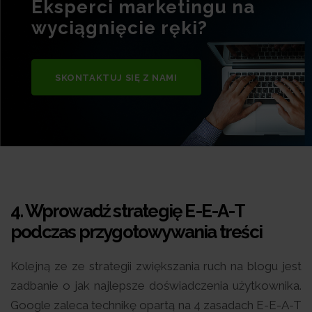
Eksperci marketingu na
wyciągnięcie ręki?
SKONTAKTUJ SIĘ Z NAMI
4. Wprowadź strategię E-E-A-T
podczas przygotowywania treści
Kolejną ze ze strategii zwiększania ruch na blogu jest
zadbanie o jak najlepsze doświadczenia użytkownika.
Google zaleca technikę opartą na 4 zasadach E-E-A-T