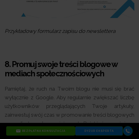
Przykładowy formularz zapisu do newslettera
8. Promuj swoje treści blogowe w
mediach społecznościowych
Pamiętaj, że ruch na Twoim blogu nie musi się brać
wyłącznie z Google. Aby regularnie zwiększać liczbę
użytkowników przeglądających Twoje artykuły,
zainwestuj swój czas w promowanie treści blogowych
w mediach społecznościowych. Dzięki nim nawiążesz
bezpośredni kontakt z odbiorcami, co pozwoli Ci
BEZPŁATNA KONSULTACJA
DYŻUR EKSPERTA