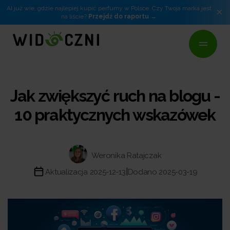
AI już wie, gdzie najlepiej kupić perfumy w Polsce. Czy Twoja marka jest
×
na liście?
Przejdź do raportu
Jak zwiększyć ruch na blogu -
10 praktycznych wskazówek
Weronika Ratajczak
|
Aktualizacja 2025-12-13
Dodano 2025-03-19