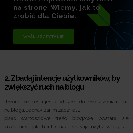
na stronę. Wiemy, jak to
zrobić dla Ciebie.
WYŚLIJ ZAPYTANIE
2. Zbadaj intencje użytkowników, by
zwiększyć ruch na blogu
Tworzenie treści jest podstawą do zwiększenia ruchu
na blogu. Jednak zanim zaczniesz
pisać wartościowe treści blogowe, postaraj się
zrozumieć, jakich informacji szukają użytkownicy. Za