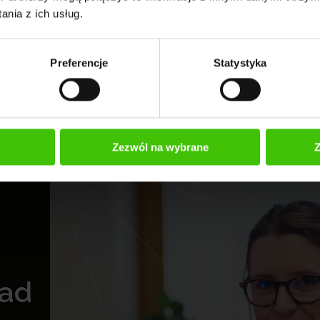
nie zwiększa szansę na zmianę czytelnika w klienta 
nia z ich usług.
y przewodnik sprawdzonych trików i kluczowych
pozycjonować bloga w top10 Google.
Preferencje
Statystyka
Zezwól na wybrane
Z
rad