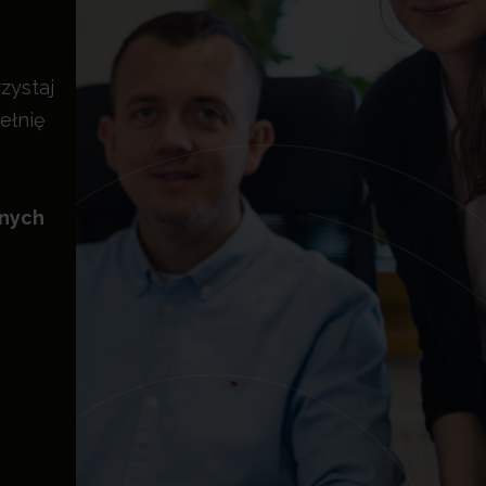
zystaj
ełnię
znych