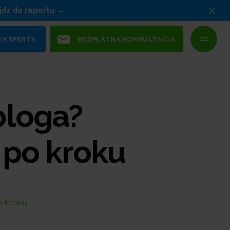
×
jdź do raportu
 EKSPERTA
BEZPŁATNA KONSULTACJA
bloga?
 po kroku
o kroku