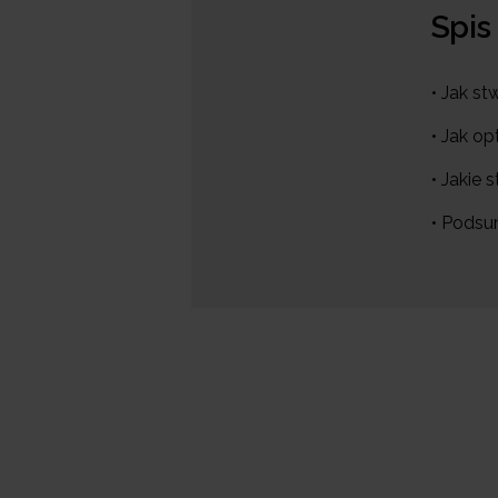
Spis
• Jak s
• Jak o
• Jakie 
• Pods