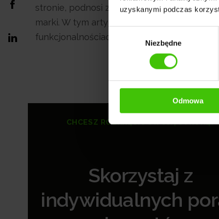
stronie, podnosi zainteresowanie i ostatecz
uzyskanymi podczas korzysta
marki. W tym artykule znajdziesz kompletn
Wybór
funkcjonalnościach SEO, które pomogą wy
Niezbędne
zgody
Odmowa
CHCESZ ROZKRĘCIĆ SWOJĄ STRONĘ?
Skorzystaj z
indywidualnych po