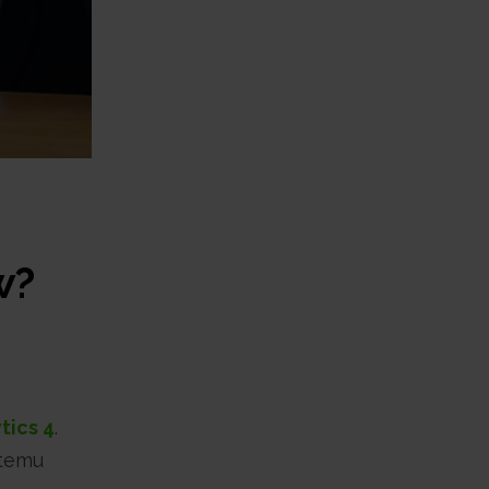
w?
tics 4
.
 temu