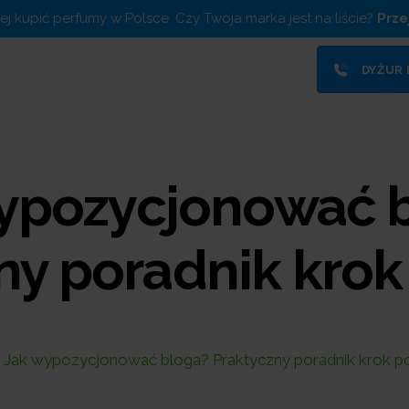
piej kupić perfumy w Polsce. Czy Twoja marka jest na liście?
Prze
DYŻUR
ypozycjonować 
ny poradnik krok
Jak wypozycjonować bloga? Praktyczny poradnik krok p