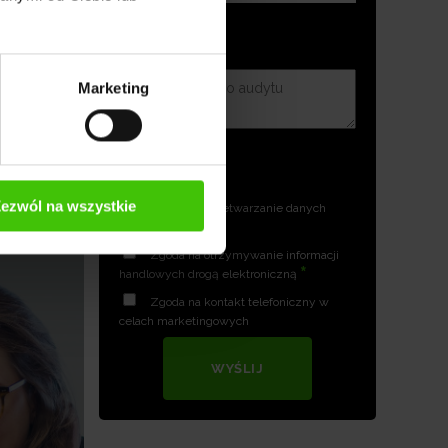
Twojej
Marketing
ezwól na wszystkie
Zgoda na przetwarzanie danych
*
osobowych
Zgoda na otrzymywanie informacji
*
handlowych drogą elektroniczną
Zgoda na kontakt telefoniczny w
celach marketingowych
WYŚLIJ