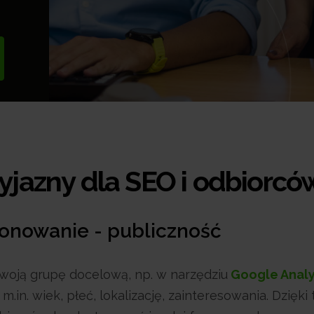
yjazny dla SEO i odbiorcó
onowanie - publiczność
swoją grupę docelową, np. w narzędziu
Google Analy
in. wiek, płeć, lokalizację, zainteresowania. Dzięki