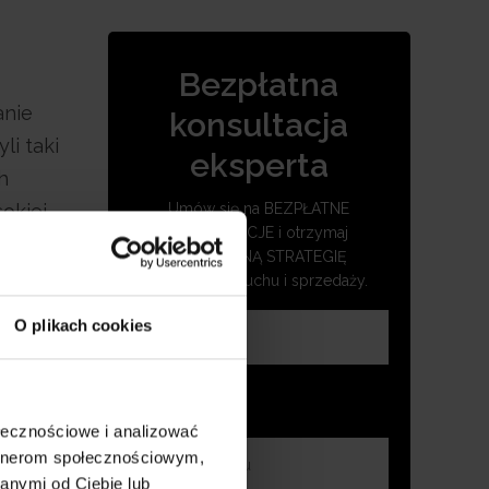
Bezpłatna
anie
konsultacja
li taki
eksperta
h
okiej
Umów się na BEZPŁATNE
KONSULTACJE i otrzymaj
owania
SKUTECZNĄ STRATEGIĘ
zwiększenia ruchu i sprzedaży.
O plikach cookies
ie,
z
zania
ołecznościowe i analizować
artnerom społecznościowym,
j
anymi od Ciebie lub