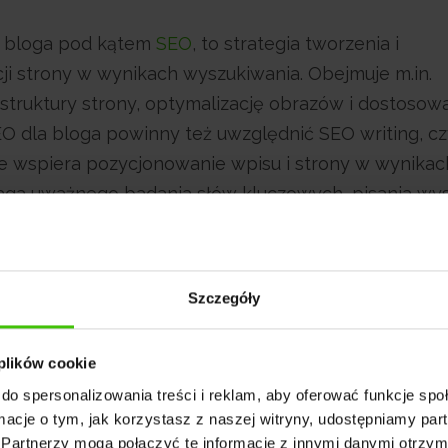
ja bloga pod kątem
SEO
, to strategia tworzenia i
ji strony w wynikach wyszukiwania. Obejmuje m.in.
struktury strony, optymalizację obrazów i dostosow
EO dla bloga powinny też uwzględnić SEO writing, czy
e wspiera pozycjonowanie wpisu i strony w wynikac
ga uważnego badania słów kluczowych, pisania wys
ika oraz optymalizacji nagłówków dla łatwego indeks
Szczegóły
mu możesz m.in. wygenerować stabilny ruch na stron
zwiększyć zaangażowanie odbiorców, zbudować więź 
 plików cookie
by określić użytkownikowi przejrzystą ścieżkę porus
do spersonalizowania treści i reklam, aby oferować funkcje sp
e na konwersję.
ormacje o tym, jak korzystasz z naszej witryny, udostępniamy p
idoczność, co prowadzi do większego ruchu na Twoje
Partnerzy mogą połączyć te informacje z innymi danymi otrzym