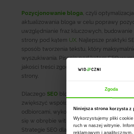
Pozycjonowanie bloga
, czyli optymalizac
aktualizowania bloga w celu poprawy pozyc
uwzględnianie fraz kluczowych, budowanie 
strony pod kątem
UX
. Najlepsze praktyki S
sposób tworzenia tekstu, który maksymalni
wyszukiwania. Pisanie pod kątem SEO wyma
jakości treści zgodnej z intencją użytkown
strony.
Zgoda
Dlaczego
SEO
bloga jest ważne? Dzięki nie
zwiększyć współczynniki klikalności CTR, 
Niniejsza strona korzysta z
odbiorcami, wykorzystać linki wewnętrzne, 
Wykorzystujemy pliki cookie 
się w obrębie witryny oraz zwiększyć szans
ruch w naszej witrynie. Inf
Strategie SEO dla blogów poprawiają ich w
reklamowym i analitycznym. 