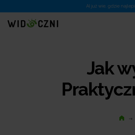
AI już wie, gdzie najle
Jak w
Praktycz