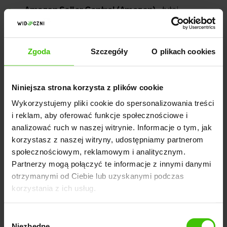
Amazon Seller Central (Amazon)
- tutaj
sprzedawcy mogą śledzić m.in. sprzedaż w czasie
rzeczywistym, recenzję produktów oraz danych
Zgoda
Szczegóły
O plikach cookies
demograficznych, a także ruch na stronach
produktów i przełożenie go na sprzedaż,
eBay Seller Hub (eBay)
- dostępne są tu
Niniejsza strona korzysta z plików cookie
szczegółowe raporty na temat wydajności
Wykorzystujemy pliki cookie do spersonalizowania treści
sprzedaży, skuteczności ofert i ich zainteresowanie
i reklam, aby oferować funkcje społecznościowe i
wśród klientów, a także dane o źródłach ruchu,
analizować ruch w naszej witrynie. Informacje o tym, jak
korzystasz z naszej witryny, udostępniamy partnerom
Etsy Shop Stats (Etsy)
- oferuje narzędzia, które
społecznościowym, reklamowym i analitycznym.
umożliwiają śledzenie zasięgu sprzedaży. Dostępne
Partnerzy mogą połączyć te informacje z innymi danymi
są również raporty SEO oraz dane demograficzne
otrzymanymi od Ciebie lub uzyskanymi podczas
korzystania z ich usług.
klientów, które pomagają dostosować ofertę pod
grupę docelową.
Wybór
Niezbędne