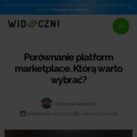
AI już wie, gdzie najlepiej kupić perfumy w Polsce. Czy Twoja marka jest
×
na liście?
Przejdź do raportu
Porównanie platform
marketplace. Którą warto
wybrać?
Weronika Ratajczak
|
Aktualizacja 2025-12-13
Dodano 2025-04-18