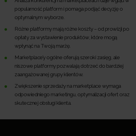
Analiza konkurencji na marketplace’ach daje wgląd w
popularność platform i pomaga podjąć decyzję o
optymalnym wyborze.
Różne platformy mają różne koszty – od prowizji po
opłaty za wystawienie produktów, które mogą
wpłynąć na Twoją marżę.
Marketplace’y ogólne oferują szeroki zasięg, ale
niszowe platformy pozwalają dotrzeć do bardziej
zaangażowanej grupy klientów.
Zwiększenie sprzedaży na marketplace wymaga
odpowiedniego marketingu, optymalizacji ofert oraz
skutecznej obsługi klienta.