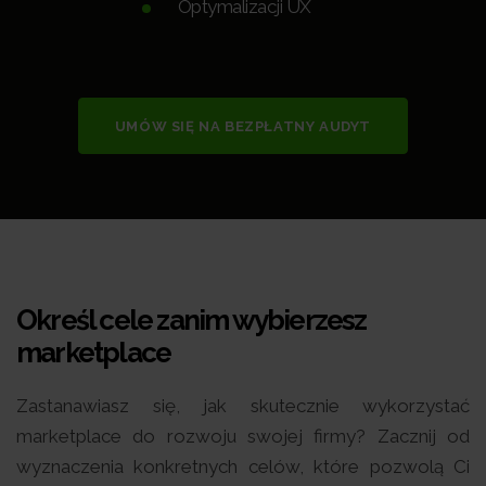
Optymalizacji UX
UMÓW SIĘ NA BEZPŁATNY AUDYT
Określ cele zanim wybierzesz
marketplace
Zastanawiasz się, jak skutecznie wykorzystać
marketplace do rozwoju swojej firmy? Zacznij od
wyznaczenia konkretnych celów, które pozwolą Ci