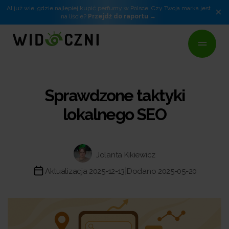
AI już wie, gdzie najlepiej kupić perfumy w Polsce. Czy Twoja marka jest
×
na liście?
Przejdź do raportu
Sprawdzone taktyki
lokalnego SEO
Jolanta Kikiewicz
|
Aktualizacja 2025-12-13
Dodano 2025-05-20