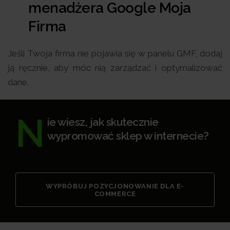
menadżera Google Moja
Firma
Jeśli Twoja firma nie pojawia się w panelu GMF, dodaj
ją ręcznie, aby móc nią zarządzać i optymalizować
dane.
N
ie wiesz, jak skutecznie
wypromować sklep w internecie?
WYPRÓBUJ POZYCJONOWANIE DLA E-
COMMERCE