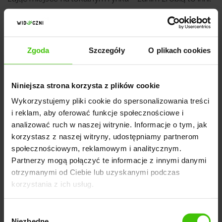
Wizytówka Google Moja Firma w
Zgoda
Szczegóły
O plikach cookies
lokalnym SEO
Niniejsza strona korzysta z plików cookie
Wykorzystujemy pliki cookie do spersonalizowania treści
i reklam, aby oferować funkcje społecznościowe i
analizować ruch w naszej witrynie. Informacje o tym, jak
korzystasz z naszej witryny, udostępniamy partnerom
społecznościowym, reklamowym i analitycznym.
Partnerzy mogą połączyć te informacje z innymi danymi
otrzymanymi od Ciebie lub uzyskanymi podczas
korzystania z ich usług.
Wybór
Przykładowa wizytówka Google Moja Firma.
Niezbędne