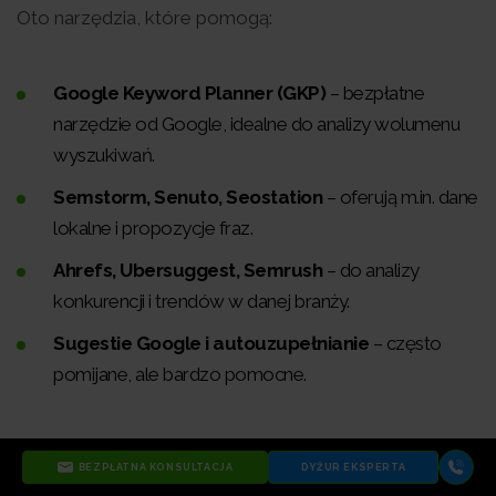
Oto narzędzia, które pomogą:
Google Keyword Planner (GKP)
– bezpłatne
narzędzie od Google, idealne do analizy wolumenu
wyszukiwań.
Semstorm, Senuto, Seostation
– oferują m.in. dane
lokalne i propozycje fraz.
Ahrefs, Ubersuggest, Semrush
– do analizy
konkurencji i trendów w danej branży.
Sugestie Google i autouzupełnianie
– często
pomijane, ale bardzo pomocne.
BEZPŁATNA KONSULTACJA
DYŻUR EKSPERTA
Są dwie dobre praktyki, które warto stosować,