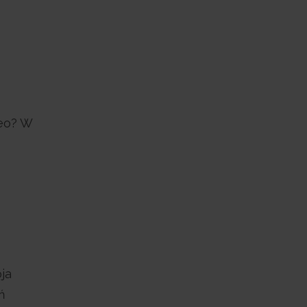
deo? W
ja
ń