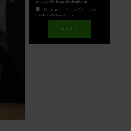
*
handlowych drogą elektroniczną
Zgoda na kontakt telefoniczny w
celach marketingowych
WYŚLIJ