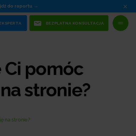
×
jdź do raportu
 EKSPERTA
BEZPŁATNA KONSULTACJA
e Ci pomóc
na stronie?
 na stronie?