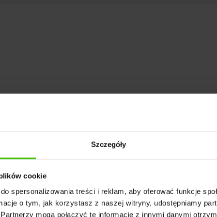
 marketingu internetowego, należy podążać za zmien
treści użytkownicy preferują, pozwoli Ci na skuteczni
 współczynnika konwersji. Jednym z trendów we
Szczegóły
zystać, jest właśnie video marketing. Zobacz, jak z
e.
 plików cookie
do spersonalizowania treści i reklam, aby oferować funkcje sp
ormacje o tym, jak korzystasz z naszej witryny, udostępniamy p
Partnerzy mogą połączyć te informacje z innymi danymi otrzym