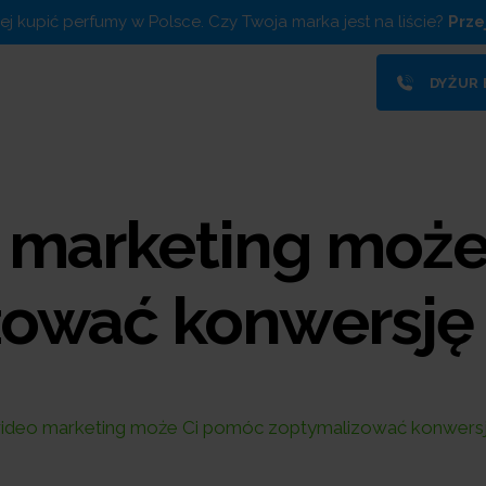
piej kupić perfumy w Polsce. Czy Twoja marka jest na liście?
Prze
DYŻUR
 marketing moż
ować konwersję 
ideo marketing może Ci pomóc zoptymalizować konwersję