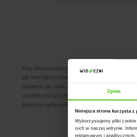
Aby skuteczniej prowadzić swoją strategię
się trendami. Analiza tego, jakiego rodzaju 
dotarcie do nich, a także na optymalizację
Zgoda
współczesnym marketingu, który warto wykor
pomocą optymalizować konwersję na stroni
Niniejsza strona korzysta z
Wykorzystujemy pliki cookie 
ruch w naszej witrynie. Inf
reklamowym i analitycznym. 