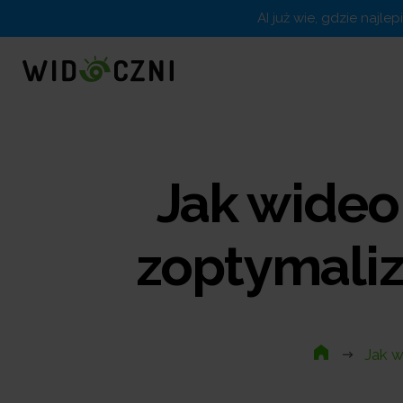
AI już wie, gdzie najle
Jak wideo
zoptymaliz
Jak w