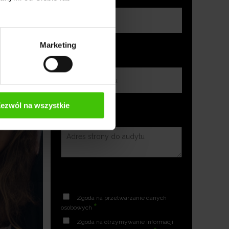
Marketing
ezwól na wszystkie
Zgoda na przetwarzanie danych
*
osobowych
Zgoda na otrzymywanie informacji