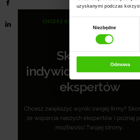
uzyskanymi podczas korzysta
Wybór
CHCESZ ROZKRĘCIĆ SWOJĄ STRONĘ?
Niezbędne
zgody
Skorzystaj z
Odmowa
indywidualnych po
ekspertów
Chcesz zwiększyć wyniki swojej firmy? Skor
ze wsparcia naszych ekspertów i poznaj p
możliwości Twojej strony.