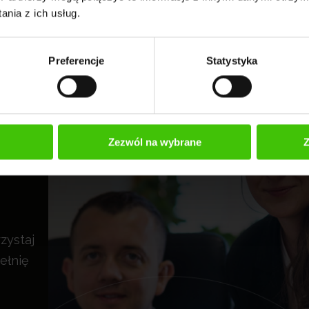
nia z ich usług.
Preferencje
Statystyka
Zezwól na wybrane
Z
rad
zystaj
ełnię