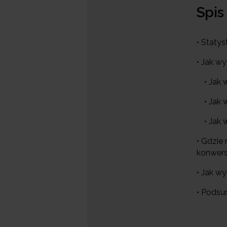
Spis
• Staty
• Jak w
• Jak
• Jak
• Jak
• Gdzie
konwers
• Jak w
• Pods