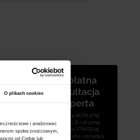
iającymi
Bezpłatna
ejsze
konsultacja
O plikach cookies
a jego
eksperta
Umów się na BEZPŁATNE
KONSULTACJE i otrzymaj
ołecznościowe i analizować
SKUTECZNĄ STRATEGIĘ
artnerom społecznościowym,
zwiększenia ruchu i sprzedaży.
anymi od Ciebie lub